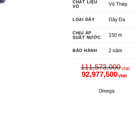
CHẤT LIỆU
Vỏ Thép
VỎ
LOẠI DÂY
Dây Da
CHỊU ÁP
150 m
SUẤT NƯỚC
BẢO HÀNH
2 năm
111,573,000
VNĐ
92,977,500
VNĐ
Omega