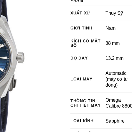
PHẨM
XUẤT XỨ
Thụy Sỹ
GIỚI TÍNH
Nam
KÍCH CỠ MẶT
38 mm
SỐ
ĐỘ DÀY
13.2 mm
Automatic
LOẠI MÁY
(máy cơ tự
động)
Omega
THÔNG TIN
CHI TIẾT MÁY
Calibre 880
LOẠI KÍNH
Sapphire