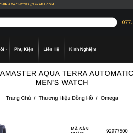
 CHÍNH XÁC HTTPS://24KARA.COM
077.
ôi
Phụ Kiện
Liên Hệ
Kinh Nghiệm
 SEAMASTER AQUA TERRA AUTOMAT
MEN’S WATCH
Trang Chủ
/
Thương Hiệu Đồng Hồ
/
Omega
MÃ SẢN
92977500