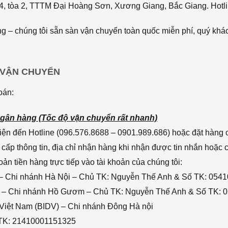
4, tòa 2, TTTM Đại Hoàng Sơn, Xương Giang, Bắc Giang. Hotli
 – chúng tôi sẵn sàn vận chuyển toàn quốc miễn phí, quý khác
 VẬN CHUYỂN
oán:
gân hàng (Tốc độ vận chuyển rất nhanh)
ện đến Hotline (096.576.8688 – 0901.989.686) hoặc đặt hàng o
cấp thông tin, địa chỉ nhận hàng khi nhận được tin nhắn hoặc
n tiền hàng trực tiếp vào tài khoản của chúng tôi:
– Chi nhánh Hà Nội – Chủ TK: Nguyễn Thế Anh & Số TK: 054
 – Chi nhánh Hồ Gươm – Chủ TK: Nguyễn Thế Anh & Số TK: 
 Việt Nam (BIDV) – Chi nhánh Đông Hà nội
 TK: 21410001151325