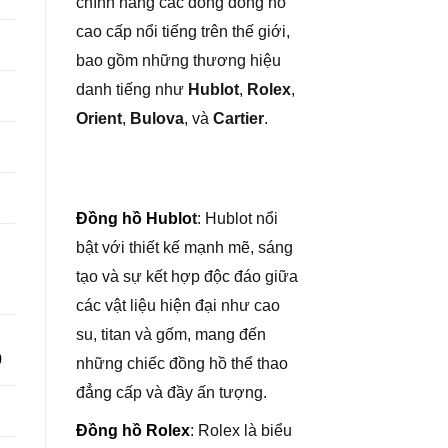
chính hãng các dòng đồng hồ
cao cấp nổi tiếng trên thế giới,
bao gồm những thương hiệu
danh tiếng như
Hublot
,
Rolex
,
Orient
,
Bulova
, và
Cartier
.
Đồng hồ Hublo
t
: Hublot nổi
bật với thiết kế mạnh mẽ, sáng
tạo và sự kết hợp độc đáo giữa
các vật liệu hiện đại như cao
su, titan và gốm, mang đến
0
những chiếc đồng hồ thể thao
đẳng cấp và đầy ấn tượng.
Đồng hồ Rolex
: Rolex là biểu