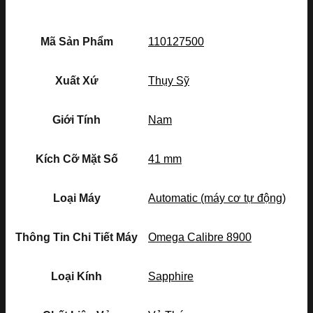
Mã Sản Phẩm
110127500
Xuất Xứ
Thụy Sỹ
Giới Tính
Nam
Kích Cỡ Mặt Số
41 mm
Loại Máy
Automatic (máy cơ tự động)
Thông Tin Chi Tiết Máy
Omega Calibre 8900
Loại Kính
Sapphire