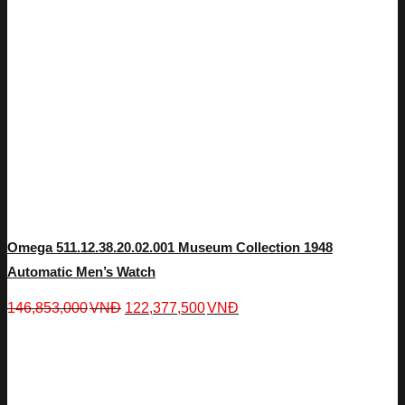
Omega 511.12.38.20.02.001 Museum Collection 1948
Automatic Men’s Watch
146,853,000
VNĐ
122,377,500
VNĐ