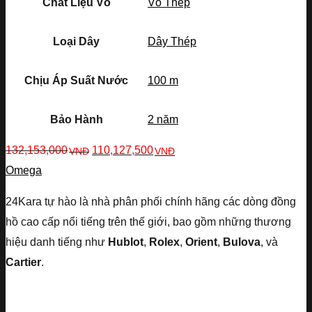
Chất Liệu Vỏ
Vỏ Thép
Loại Dây
Dây Thép
Chịu Áp Suất Nước
100 m
Bảo Hành
2 năm
132,153,000
110,127,500
VNĐ
VNĐ
Omega
24Kara tự hào là nhà phân phối chính hãng các dòng đồng
hồ cao cấp nổi tiếng trên thế giới, bao gồm những thương
hiệu danh tiếng như
Hublot
,
Rolex
,
Orient
,
Bulova
, và
Cartier
.