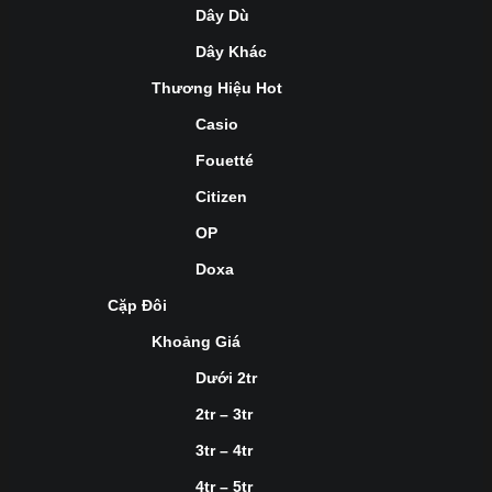
Dây Dù
Dây Khác
Thương Hiệu Hot
Casio
Fouetté
Citizen
OP
Doxa
Cặp Đôi
Khoảng Giá
Dưới 2tr
2tr – 3tr
3tr – 4tr
4tr – 5tr