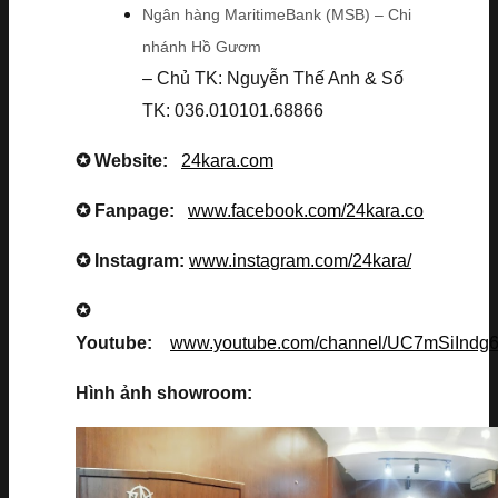
Ngân hàng MaritimeBank (MSB) – Chi
nhánh Hồ Gươm
– Chủ TK: Nguyễn Thế Anh & Số
TK: 036.010101.68866
✪ Website:
24kara.com
✪ Fanpage:
www.facebook.com/24kara.co
✪ Instagram:
www.instagram.com/24kara/
✪
Youtube:
www.youtube.com/channel/UC7mSiInd
Hình ảnh showroom: