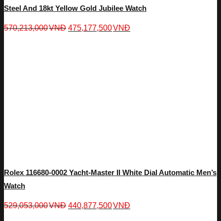
Steel And 18kt Yellow Gold Jubilee Watch
570,213,000
VNĐ
475,177,500
VNĐ
Rolex 116680-0002 Yacht-Master II White Dial Automatic Men’s
Watch
529,053,000
VNĐ
440,877,500
VNĐ