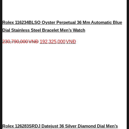
Rolex 116234BLSO Oyster Perpetual 36 Mm Automatic Blue
Dial Stainless Steel Bracelet Men’s Watch
230,790,000
VNĐ
192,325,000
VNĐ
Rolex 126283SRDJ Datejust 36 Silver Diamond Dial Men’s