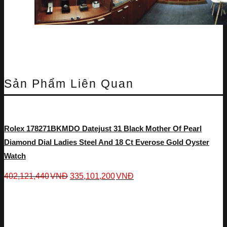
Sản Phẩm Liên Quan
Rolex 178271BKMDO Datejust 31 Black Mother Of Pearl
Diamond Dial Ladies Steel And 18 Ct Everose Gold Oyster
Watch
402,121,440
VNĐ
335,101,200
VNĐ