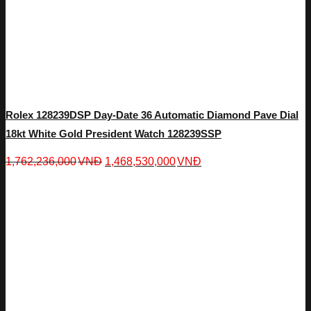
Rolex 128239DSP Day-Date 36 Automatic Diamond Pave Dial
18kt White Gold President Watch 128239SSP
1,762,236,000
VNĐ
1,468,530,000
VNĐ