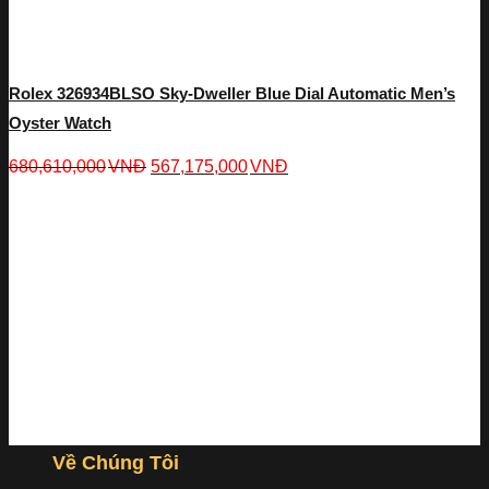
Rolex 326934BLSO Sky-Dweller Blue Dial Automatic Men’s
Oyster Watch
680,610,000
VNĐ
567,175,000
VNĐ
Về Chúng Tôi