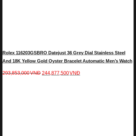
Rolex 116203GSBRO Datejust 36 Grey Dial Stainless Steel
And 18K Yellow Gold Oyster Bracelet Automatic Men’s Watch
293,853,000
VNĐ
244,877,500
VNĐ