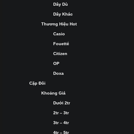
Dây Dù
Dây Khác
Thương Hiệu Hot
Casio
Fouetté
Citizen
OP
Doxa
Cặp Đôi
Khoảng Giá
Dưới 2tr
2tr – 3tr
3tr – 4tr
4tr – 5tr