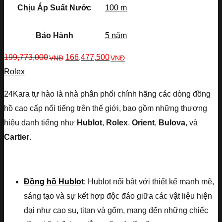
Chịu Áp Suất Nước
100 m
Bảo Hành
5 năm
199,773,000
166,477,500
VNĐ
VNĐ
Rolex
24Kara tự hào là nhà phân phối chính hãng các dòng đồng
hồ cao cấp nổi tiếng trên thế giới, bao gồm những thương
hiệu danh tiếng như
Hublot
,
Rolex
,
Orient
,
Bulova
, và
Cartier
.
Đồng hồ Hublo
t
: Hublot nổi bật với thiết kế mạnh mẽ,
sáng tạo và sự kết hợp độc đáo giữa các vật liệu hiện
đại như cao su, titan và gốm, mang đến những chiếc