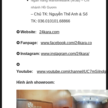
Ngân hàng MaritimeBank (MSB) – Chi
nhánh Hồ Gươm
– Chủ TK: Nguyễn Thế Anh & Số
TK: 036.010101.68866
✪ Website:
24kara.com
✪ Fanpage:
www.facebook.com/24kara.co
✪ Instagram:
www.instagram.com/24kara/
✪
Youtube:
www.youtube.com/channel/UC7mSiInd
Hình ảnh showroom: