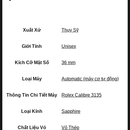
Xuất Xứ
Thụy Sỹ
Giới Tính
Unisex
Kích Cỡ Mặt Số
36 mm
Loại Máy
Automatic (máy cơ tự động)
Thông Tin Chi Tiết Máy
Rolex Calibre 3135
Loại Kính
Sapphire
Chất Liệu Vỏ
Vỏ Thép