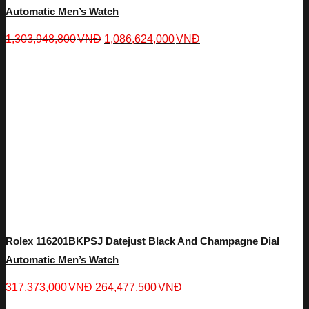
Automatic Men’s Watch
1,303,948,800
VNĐ
1,086,624,000
VNĐ
Rolex 116201BKPSJ Datejust Black And Champagne Dial
Automatic Men’s Watch
317,373,000
VNĐ
264,477,500
VNĐ