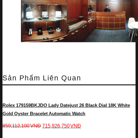
Sản Phẩm Liên Quan
Rolex 179159BKJDO Lady Datejust 26 Black Dial 18K White
Gold Oyster Bracelet Automatic Watch
859,112,100
VNĐ
715,926,750
VNĐ