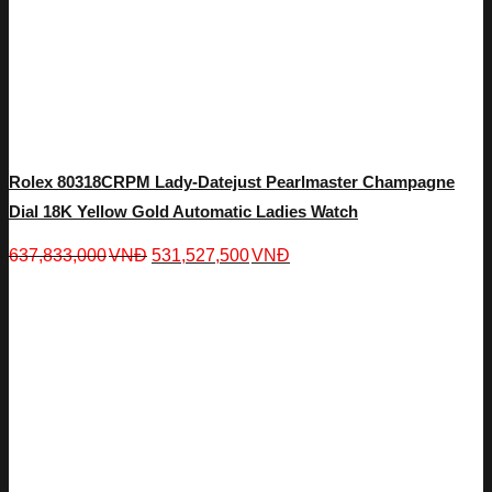
Rolex 80318CRPM Lady-Datejust Pearlmaster Champagne
Dial 18K Yellow Gold Automatic Ladies Watch
637,833,000
VNĐ
531,527,500
VNĐ