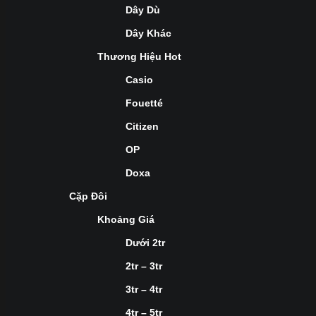
Dây Dù
Dây Khác
Thương Hiệu Hot
Casio
Fouetté
Citizen
OP
Doxa
Cặp Đôi
Khoảng Giá
Dưới 2tr
2tr – 3tr
3tr – 4tr
4tr – 5tr