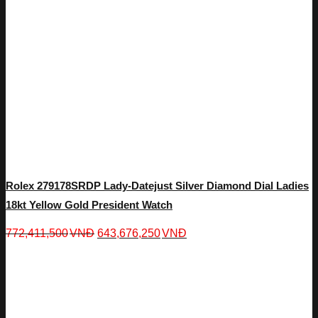
Rolex 279178SRDP Lady-Datejust Silver Diamond Dial Ladies
18kt Yellow Gold President Watch
772,411,500
VNĐ
643,676,250
VNĐ