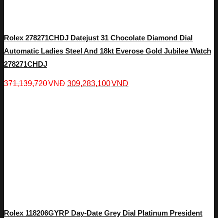
Rolex 278271CHDJ Datejust 31 Chocolate Diamond Dial
Automatic Ladies Steel And 18kt Everose Gold Jubilee Watch
278271CHDJ
371,139,720
VNĐ
309,283,100
VNĐ
Rolex 118206GYRP Day-Date Grey Dial Platinum President