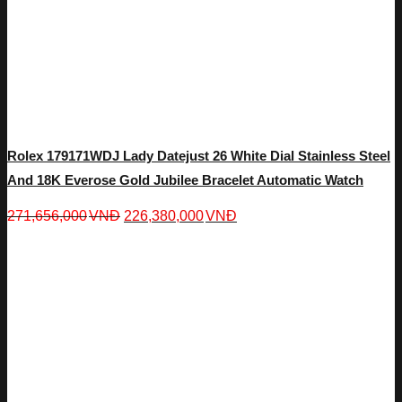
Rolex 179171WDJ Lady Datejust 26 White Dial Stainless Steel
And 18K Everose Gold Jubilee Bracelet Automatic Watch
271,656,000
VNĐ
226,380,000
VNĐ