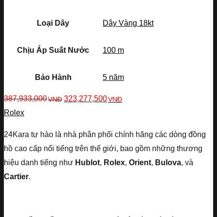
Loại Dây
Dây Vàng 18kt
Chịu Áp Suất Nước
100 m
Bảo Hành
5 năm
387,933,000
323,277,500
VNĐ
VNĐ
Rolex
24Kara tự hào là nhà phân phối chính hãng các dòng đồng
hồ cao cấp nổi tiếng trên thế giới, bao gồm những thương
hiệu danh tiếng như
Hublot
,
Rolex
,
Orient
,
Bulova
, và
Cartier
.