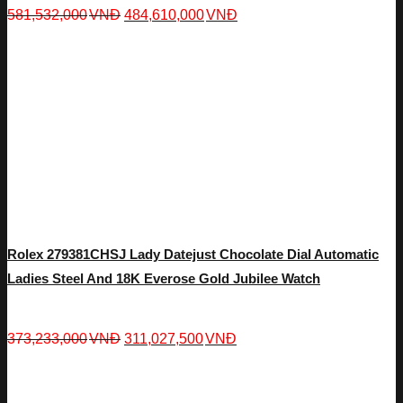
581,532,000
VNĐ
484,610,000
VNĐ
Rolex 279381CHSJ Lady Datejust Chocolate Dial Automatic
Ladies Steel And 18K Everose Gold Jubilee Watch
373,233,000
VNĐ
311,027,500
VNĐ