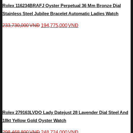
Rolex 116234BRAFJ Oyster Perpetual 36 Mm Bronze Dial
Stainless Steel Jubilee Bracelet Automatic Ladies Watch
233,730,000
VNĐ
194,775,000
VNĐ
Rolex 279163LVDO Lady Datejust 28 Lavender Dial Steel And
18kt Yellow Gold Oyster Watch
298,468,800
VNĐ
248,724,000
VNĐ