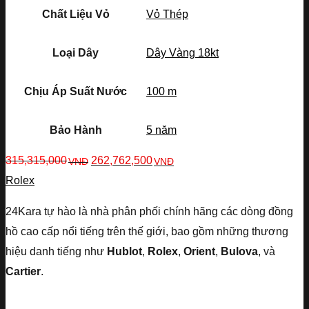
Chất Liệu Vỏ
Vỏ Thép
Loại Dây
Dây Vàng 18kt
Chịu Áp Suất Nước
100 m
Bảo Hành
5 năm
315,315,000
262,762,500
VNĐ
VNĐ
Rolex
24Kara tự hào là nhà phân phối chính hãng các dòng đồng
hồ cao cấp nổi tiếng trên thế giới, bao gồm những thương
hiệu danh tiếng như
Hublot
,
Rolex
,
Orient
,
Bulova
, và
Cartier
.