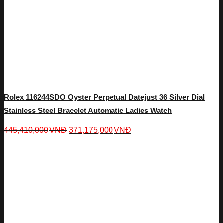
Rolex 116244SDO Oyster Perpetual Datejust 36 Silver Dial
Stainless Steel Bracelet Automatic Ladies Watch
445,410,000
VNĐ
371,175,000
VNĐ