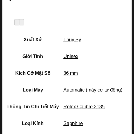
Xuất Xứ
Thụy Sỹ
Giới Tính
Unisex
Kích Cỡ Mặt Số
36 mm
Loại Máy
Automatic (máy cơ tự động)
Thông Tin Chi Tiết Máy
Rolex Calibre 3135
Loại Kính
Sapphire