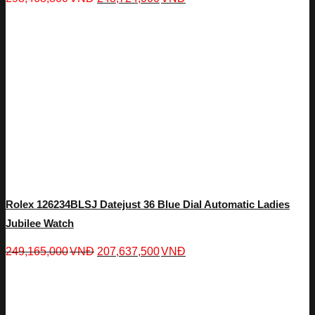
Rolex 126234BLSJ Datejust 36 Blue Dial Automatic Ladies
Jubilee Watch
249,165,000
VNĐ
207,637,500
VNĐ