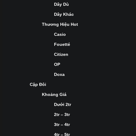
Dây Dù
Dây Khác
Thương Hiệu Hot
Casio
Fouetté
Citizen
OP
Doxa
Cặp Đôi
Khoảng Giá
Dưới 2tr
2tr – 3tr
3tr – 4tr
4tr – 5tr