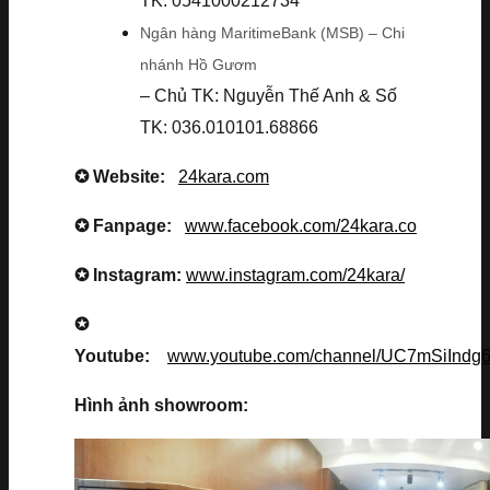
TK: 0541000212734
Ngân hàng MaritimeBank (MSB) – Chi
nhánh Hồ Gươm
– Chủ TK: Nguyễn Thế Anh & Số
TK: 036.010101.68866
✪ Website:
24kara.com
✪ Fanpage:
www.facebook.com/24kara.co
✪ Instagram:
www.instagram.com/24kara/
✪
Youtube:
www.youtube.com/channel/UC7mSiInd
Hình ảnh showroom: