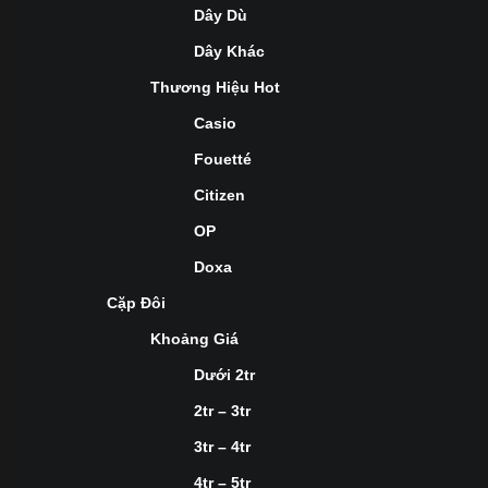
Dây Dù
Dây Khác
Thương Hiệu Hot
Casio
Fouetté
Citizen
OP
Doxa
Cặp Đôi
Khoảng Giá
Dưới 2tr
2tr – 3tr
3tr – 4tr
4tr – 5tr