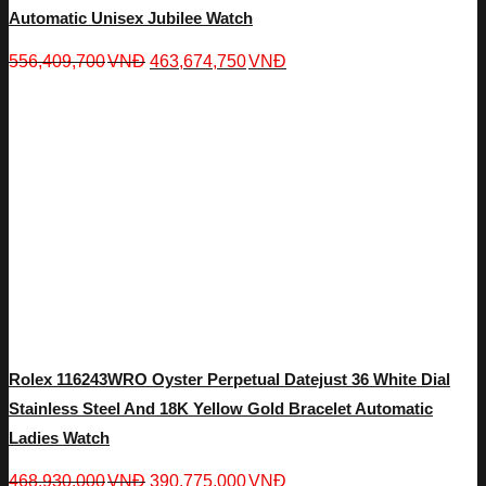
Automatic Unisex Jubilee Watch
556,409,700
VNĐ
463,674,750
VNĐ
Rolex 116243WRO Oyster Perpetual Datejust 36 White Dial
Stainless Steel And 18K Yellow Gold Bracelet Automatic
Ladies Watch
468,930,000
VNĐ
390,775,000
VNĐ