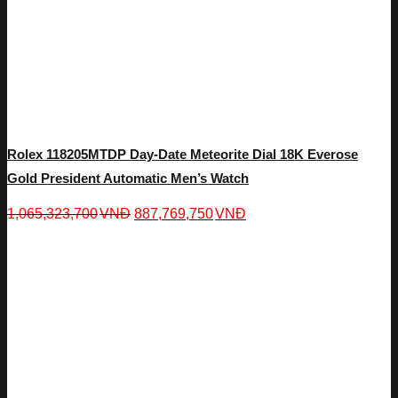
Rolex 118205MTDP Day-Date Meteorite Dial 18K Everose
Gold President Automatic Men’s Watch
1,065,323,700
VNĐ
887,769,750
VNĐ