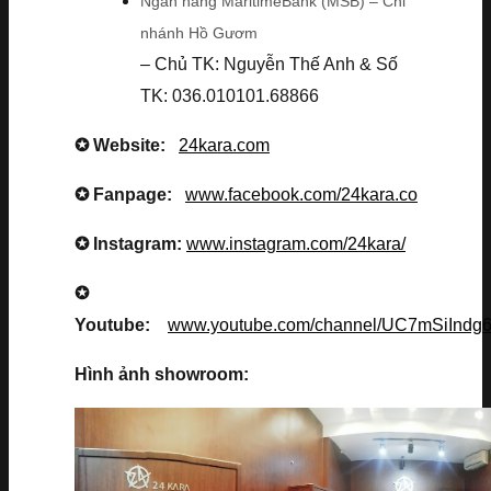
Ngân hàng MaritimeBank (MSB) – Chi
nhánh Hồ Gươm
– Chủ TK: Nguyễn Thế Anh & Số
TK: 036.010101.68866
✪ Website:
24kara.com
✪ Fanpage:
www.facebook.com/24kara.co
✪ Instagram:
www.instagram.com/24kara/
✪
Youtube:
www.youtube.com/channel/UC7mSiInd
Hình ảnh showroom: