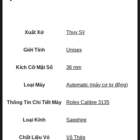
Xuất Xứ
Thụy Sỹ
Giới Tính
Unisex
Kích Cỡ Mặt Số
36 mm
Loại Máy
Automatic (máy cơ tự động)
Thông Tin Chi Tiết Máy
Rolex Calibre 3135
Loại Kính
Sapphire
Chất Liệu Vỏ
Vỏ Thép