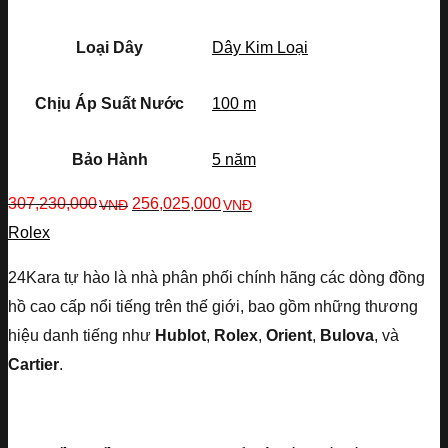
Loại Dây
Dây Kim Loại
Chịu Áp Suất Nước
100 m
Bảo Hành
5 năm
307,230,000
256,025,000
VNĐ
VNĐ
Rolex
24Kara tự hào là nhà phân phối chính hãng các dòng đồng
hồ cao cấp nổi tiếng trên thế giới, bao gồm những thương
hiệu danh tiếng như
Hublot
,
Rolex
,
Orient
,
Bulova
, và
Cartier
.