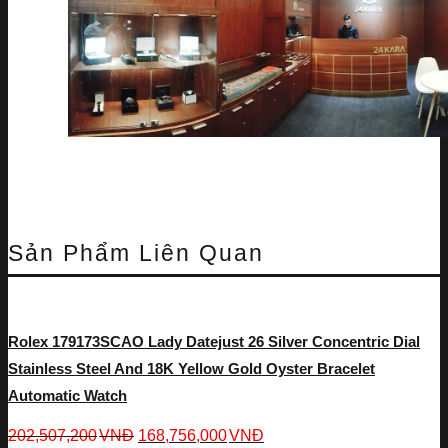
Sản Phẩm Liên Quan
Rolex 179173SCAO Lady Datejust 26 Silver Concentric Dial
Stainless Steel And 18K Yellow Gold Oyster Bracelet
Automatic Watch
202,507,200
VNĐ
168,756,000
VNĐ