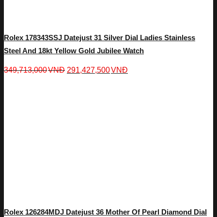
Rolex 178343SSJ Datejust 31 Silver Dial Ladies Stainless
Steel And 18kt Yellow Gold Jubilee Watch
349,713,000
VNĐ
291,427,500
VNĐ
Rolex 126284MDJ Datejust 36 Mother Of Pearl Diamond Dial