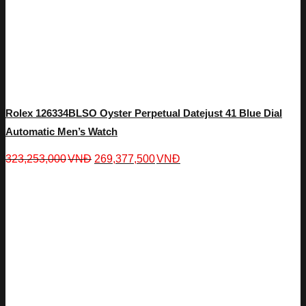
Rolex 126334BLSO Oyster Perpetual Datejust 41 Blue Dial
Automatic Men’s Watch
323,253,000
VNĐ
269,377,500
VNĐ