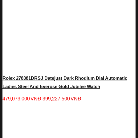
Rolex 278381DRSJ Datejust Dark Rhodium Dial Automatic
Ladies Steel And Everose Gold Jubilee Watch
479,073,000
VNĐ
399,227,500
VNĐ