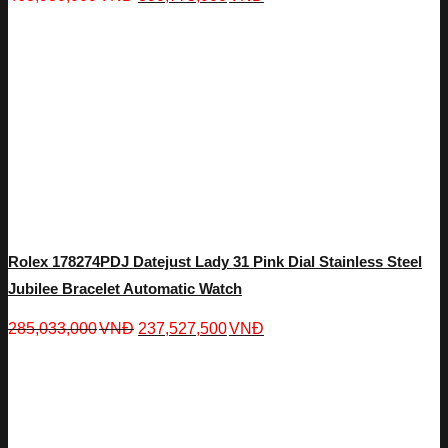
Rolex 178274PDJ Datejust Lady 31 Pink Dial Stainless Steel
Jubilee Bracelet Automatic Watch
285,033,000
VNĐ
237,527,500
VNĐ