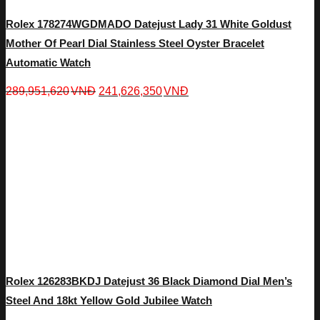
Rolex 178274WGDMADO Datejust Lady 31 White Goldust
Mother Of Pearl Dial Stainless Steel Oyster Bracelet
Automatic Watch
289,951,620
VNĐ
241,626,350
VNĐ
Rolex 126283BKDJ Datejust 36 Black Diamond Dial Men’s
Steel And 18kt Yellow Gold Jubilee Watch