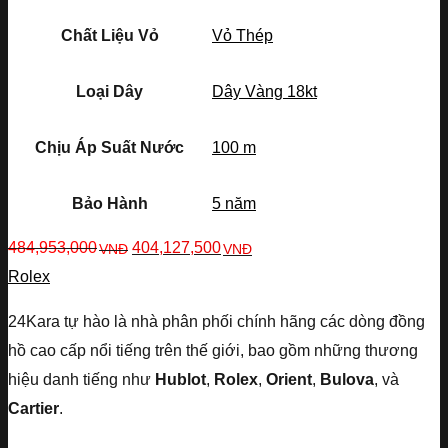
Chất Liệu Vỏ
Vỏ Thép
Loại Dây
Dây Vàng 18kt
Chịu Áp Suất Nước
100 m
Bảo Hành
5 năm
484,953,000
404,127,500
VNĐ
VNĐ
Rolex
24Kara tự hào là nhà phân phối chính hãng các dòng đồng
hồ cao cấp nổi tiếng trên thế giới, bao gồm những thương
hiệu danh tiếng như
Hublot
,
Rolex
,
Orient
,
Bulova
, và
Cartier
.