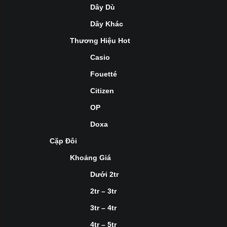
Dây Dù
Dây Khác
Thương Hiệu Hot
Casio
Fouetté
Citizen
OP
Doxa
Cặp Đôi
Khoảng Giá
Dưới 2tr
2tr – 3tr
3tr – 4tr
4tr – 5tr