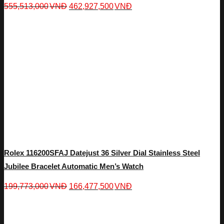
555,513,000
VNĐ
462,927,500
VNĐ
Rolex 116200SFAJ Datejust 36 Silver Dial Stainless Steel
Jubilee Bracelet Automatic Men’s Watch
199,773,000
VNĐ
166,477,500
VNĐ