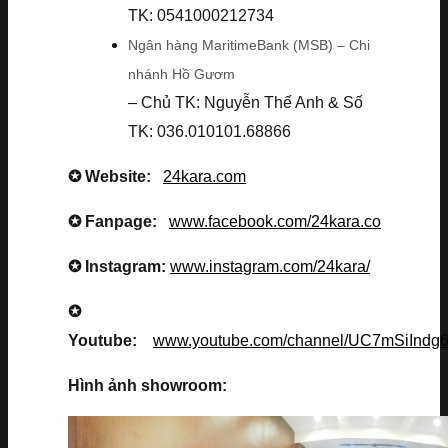
TK: 0541000212734
Ngân hàng MaritimeBank (MSB) – Chi
nhánh Hồ Gươm
– Chủ TK: Nguyễn Thế Anh & Số
TK: 036.010101.68866
✪ Website:
24kara.com
✪ Fanpage:
www.facebook.com/24kara.co
✪ Instagram:
www.instagram.com/24kara/
✪
Youtube:
www.youtube.com/channel/UC7mSiInd
Hình ảnh showroom: