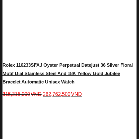
Rolex 116233SFAJ Oyster Perpetual Datejust 36 Silver Floral
Motif Dial Stainless Steel And 18K Yellow Gold Jubilee
Bracelet Automatic Unisex Watch
315,315,000
VNĐ
262,762,500
VNĐ