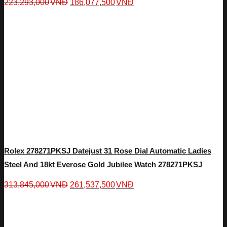
223,293,000
VNĐ
186,077,500
VNĐ
Rolex 278271PKSJ Datejust 31 Rose Dial Automatic Ladies
Steel And 18kt Everose Gold Jubilee Watch 278271PKSJ
313,845,000
VNĐ
261,537,500
VNĐ