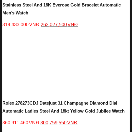
Stainless Steel And 18K Everose Gold Bracelet Automatic
Men’s Watch
314,433,000
VNĐ
262,027,500
VNĐ
Rolex 278273CDJ Datejust 31 Champagne Diamond Dial
Automatic Ladies Steel And 18kt Yellow Gold Jubilee Watch
360,911,460
VNĐ
300,759,550
VNĐ