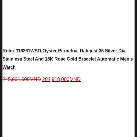
Rolex 116261WSO Oyster Perpetual Datejust 36 Silver Dial
Stainless Steel And 18K Rose Gold Bracelet Automatic Men’s
Watch
245,901,600
VNĐ
204,918,000
VNĐ