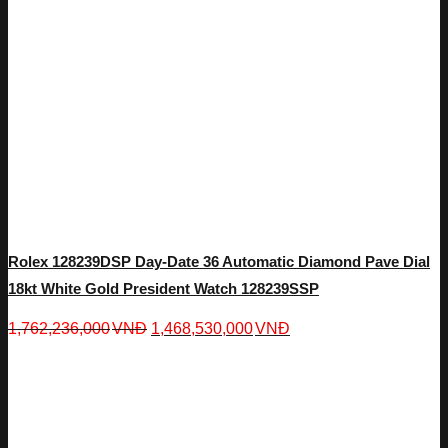
Rolex 128239DSP Day-Date 36 Automatic Diamond Pave Dial
18kt White Gold President Watch 128239SSP
1,762,236,000
VNĐ
1,468,530,000
VNĐ