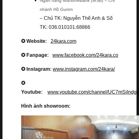
Ngân hàng MaritimeBank (MSB) – Chi
nhánh Hồ Gươm
– Chủ TK: Nguyễn Thế Anh & Số
TK: 036.010101.68866
✪ Website:
24kara.com
✪ Fanpage:
www.facebook.com/24kara.co
✪ Instagram:
www.instagram.com/24kara/
✪
Youtube:
www.youtube.com/channel/UC7mSiInd
Hình ảnh showroom: