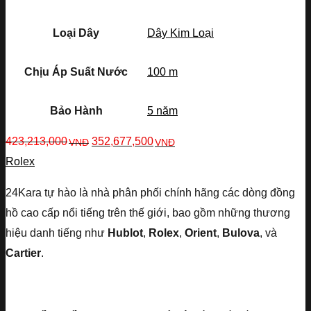
Loại Dây
Dây Kim Loại
Chịu Áp Suất Nước
100 m
Bảo Hành
5 năm
423,213,000
352,677,500
VNĐ
VNĐ
Rolex
24Kara tự hào là nhà phân phối chính hãng các dòng đồng
hồ cao cấp nổi tiếng trên thế giới, bao gồm những thương
hiệu danh tiếng như
Hublot
,
Rolex
,
Orient
,
Bulova
, và
Cartier
.