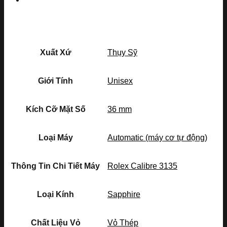
Xuất Xứ
Thụy Sỹ
Giới Tính
Unisex
Kích Cỡ Mặt Số
36 mm
Loại Máy
Automatic (máy cơ tự động)
Thông Tin Chi Tiết Máy
Rolex Calibre 3135
Loại Kính
Sapphire
Chất Liệu Vỏ
Vỏ Thép