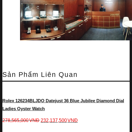
Sản Phẩm Liên Quan
Rolex 126234BLJDO Datejust 36 Blue Jubilee Diamond Dial
Ladies Oyster Watch
278,565,000
VNĐ
232,137,500
VNĐ