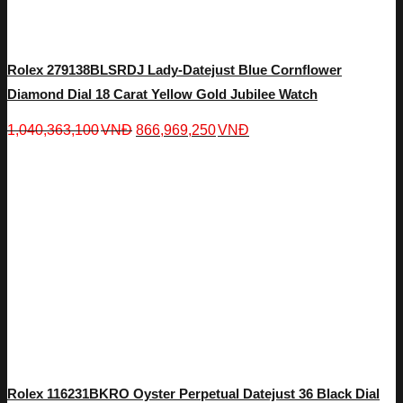
Rolex 279138BLSRDJ Lady-Datejust Blue Cornflower
Diamond Dial 18 Carat Yellow Gold Jubilee Watch
1,040,363,100
VNĐ
866,969,250
VNĐ
Rolex 116231BKRO Oyster Perpetual Datejust 36 Black Dial