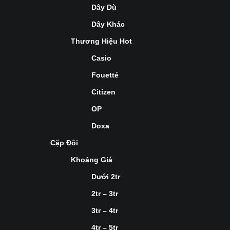
Dây Dù
Dây Khác
Thương Hiệu Hot
Casio
Fouetté
Citizen
OP
Doxa
Cặp Đôi
Khoảng Giá
Dưới 2tr
2tr – 3tr
3tr – 4tr
4tr – 5tr