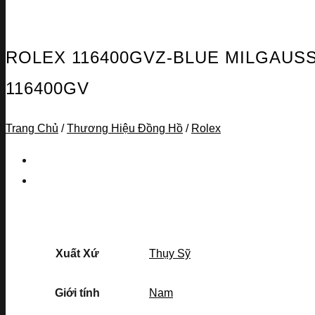
ROLEX 116400GVZ-BLUE MILGAUSS
116400GV
Trang Chủ
/
Thương Hiệu Đồng Hồ
/
Rolex
Xuất Xứ
Thụy Sỹ
Giới tính
Nam