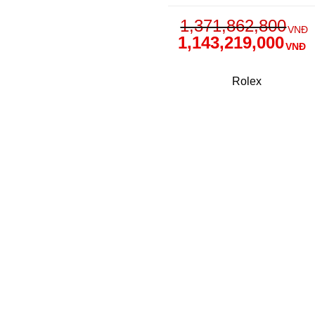
1,371,862,800
VNĐ
1,143,219,000
VNĐ
Rolex