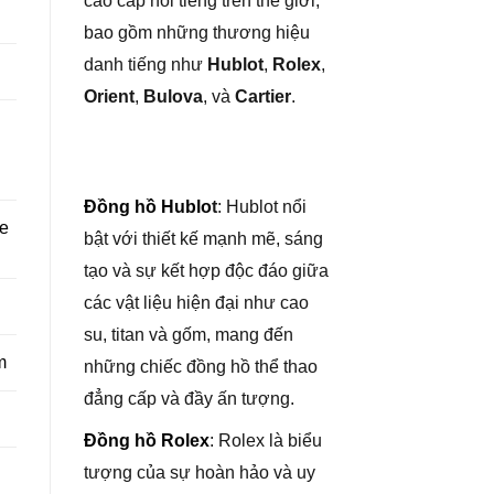
cao cấp nổi tiếng trên thế giới,
bao gồm những thương hiệu
danh tiếng như
Hublot
,
Rolex
,
Orient
,
Bulova
, và
Cartier
.
Đồng hồ Hublo
t
: Hublot nổi
re
bật với thiết kế mạnh mẽ, sáng
tạo và sự kết hợp độc đáo giữa
các vật liệu hiện đại như cao
su, titan và gốm, mang đến
m
những chiếc đồng hồ thể thao
đẳng cấp và đầy ấn tượng.
Đồng hồ Rolex
: Rolex là biểu
tượng của sự hoàn hảo và uy