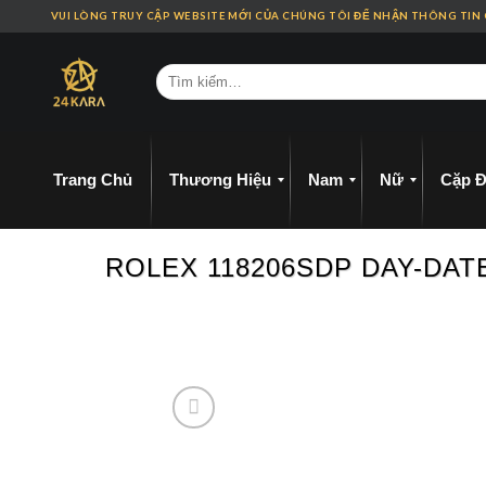
Skip
VUI LÒNG TRUY CẬP WEBSITE MỚI CỦA CHÚNG TÔI ĐỂ NHẬN THÔNG TIN
to
content
Trang Chủ
Thương Hiệu
Nam
Nữ
Cặp Đ
ROLEX 118206SDP DAY-DAT