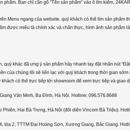
sản phẩm. Bạn chỉ cần gõ “Tên sản phẩm” vào ô tìm kiếm, 24KA
rên Menu ngang của website, quý khách có thể tìm sản phẩm t
phẩm được miêu tả chính xác và chân thực, hình ảnh sản phẩm là
ẩm, quý khác đã ưng ý sản phẩm hãy nhanh tay đặt nhấn nút “Đặt
viên của chúng tôi sẽ liên lạc với quý khách trong thời gian sớm 
hách có thể trực tiếp tới showroom để xem trực tiếp và giao d
Giang Văn Minh, Ba Đình, Hà Nội. Hotline: 096.576.8688
Phiên, Hai Bà Trưng, Hà Nội (đối diện Vincom Bà Triệu). Hotl
4, tòa 2, TTTM Đại Hoàng Sơn, Xương Giang, Bắc Giang. Hotli