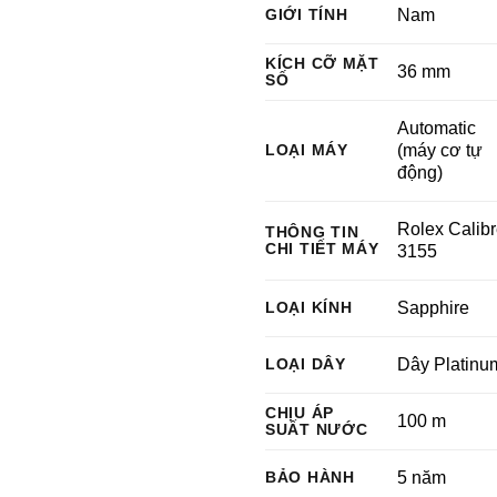
GIỚI TÍNH
Nam
KÍCH CỠ MẶT
36 mm
SỐ
Automatic
LOẠI MÁY
(máy cơ tự
động)
Rolex Calib
THÔNG TIN
CHI TIẾT MÁY
3155
LOẠI KÍNH
Sapphire
LOẠI DÂY
Dây Platinu
CHỊU ÁP
100 m
SUẤT NƯỚC
BẢO HÀNH
5 năm