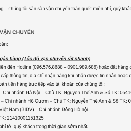
 – chúng tôi sẵn sàn vận chuyển toàn quốc miễn phí, quý khác
 VẬN CHUYỂN
oán:
gân hàng (Tốc độ vận chuyển rất nhanh)
ện đến Hotline (096.576.8688 – 0901.989.686) hoặc đặt hàng o
cấp thông tin, địa chỉ nhận hàng khi nhận được tin nhắn hoặc
n tiền hàng trực tiếp vào tài khoản của chúng tôi:
– Chi nhánh Hà Nội – Chủ TK: Nguyễn Thế Anh & Số TK: 054
 – Chi nhánh Hồ Gươm – Chủ TK: Nguyễn Thế Anh & Số TK: 
 Việt Nam (BIDV) – Chi nhánh Đông Hà nội
 TK: 21410001151325
hí tới quý khách trong thời gian sớm nhất.