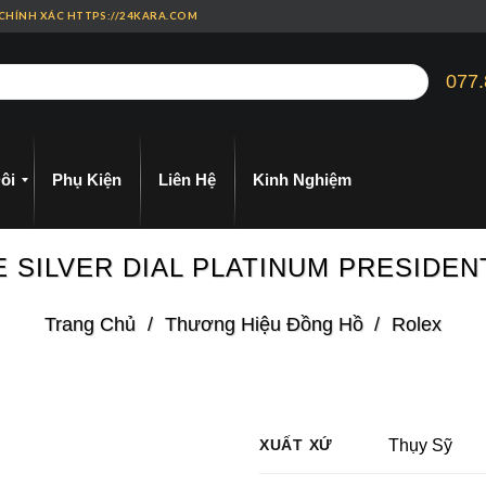
 CHÍNH XÁC HTTPS://24KARA.COM
077.
ôi
Phụ Kiện
Liên Hệ
Kinh Nghiệm
E SILVER DIAL PLATINUM PRESIDE
Trang Chủ
/
Thương Hiệu Đồng Hồ
/
Rolex
XUẤT XỨ
Thụy Sỹ