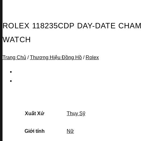
ROLEX 118235CDP DAY-DATE CHA
WATCH
Trang Chủ
/
Thương Hiệu Đồng Hồ
/
Rolex
Xuất Xứ
Thụy Sỹ
Giới tính
Nữ