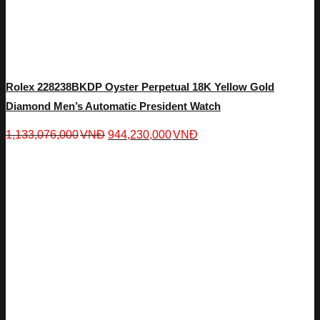
Rolex 228238BKDP Oyster Perpetual 18K Yellow Gold
Diamond Men’s Automatic President Watch
1,133,076,000
VNĐ
944,230,000
VNĐ