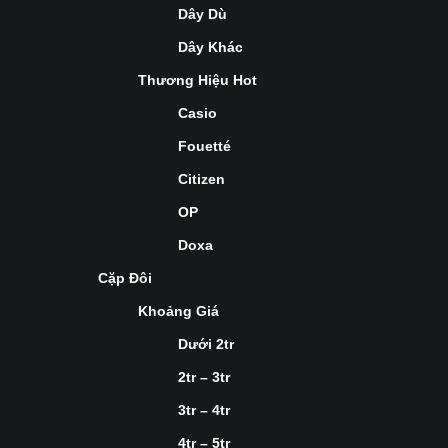
Dây Dù
Dây Khác
Thương Hiệu Hot
Casio
Fouetté
Citizen
OP
Doxa
Cặp Đôi
Khoảng Giá
Dưới 2tr
2tr – 3tr
3tr – 4tr
4tr – 5tr