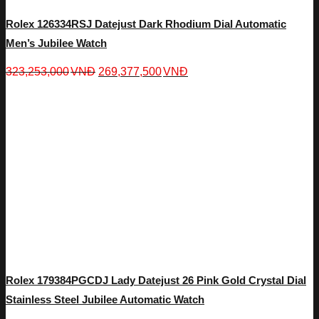
Rolex 126334RSJ Datejust Dark Rhodium Dial Automatic
Men’s Jubilee Watch
323,253,000
VNĐ
269,377,500
VNĐ
Rolex 179384PGCDJ Lady Datejust 26 Pink Gold Crystal Dial
Stainless Steel Jubilee Automatic Watch