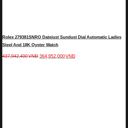
Rolex 279381SNRO Datejust Sundust Dial Automatic Ladies
Steel And 18K Oyster Watch
437,942,400
VNĐ
364,952,000
VNĐ