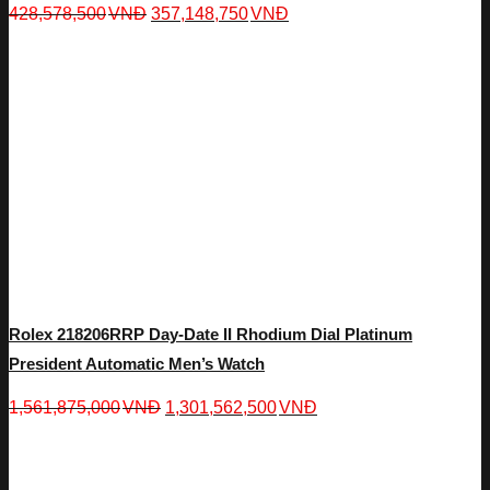
428,578,500
VNĐ
357,148,750
VNĐ
Rolex 218206RRP Day-Date II Rhodium Dial Platinum
President Automatic Men’s Watch
1,561,875,000
VNĐ
1,301,562,500
VNĐ