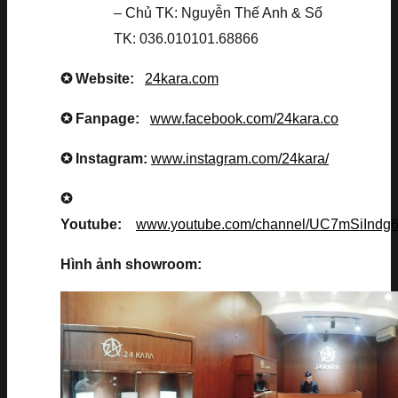
– Chủ TK: Nguyễn Thế Anh & Số
TK: 036.010101.68866
✪ Website:
24kara.com
✪ Fanpage:
www.facebook.com/24kara.co
✪ Instagram:
www.instagram.com/24kara/
✪
Youtube:
www.youtube.com/channel/UC7mSiInd
Hình ảnh showroom: