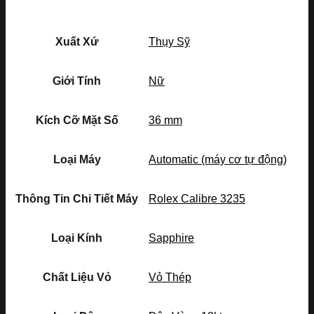
Xuất Xứ
Thụy Sỹ
Giới Tính
Nữ
Kích Cỡ Mặt Số
36 mm
Loại Máy
Automatic (máy cơ tự động)
Thông Tin Chi Tiết Máy
Rolex Calibre 3235
Loại Kính
Sapphire
Chất Liệu Vỏ
Vỏ Thép