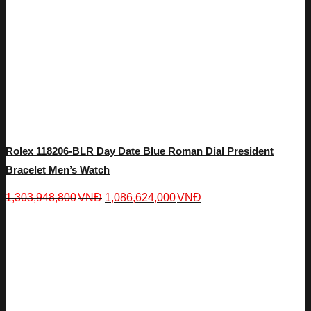
Rolex 118206-BLR Day Date Blue Roman Dial President
Bracelet Men’s Watch
1,303,948,800
VNĐ
1,086,624,000
VNĐ