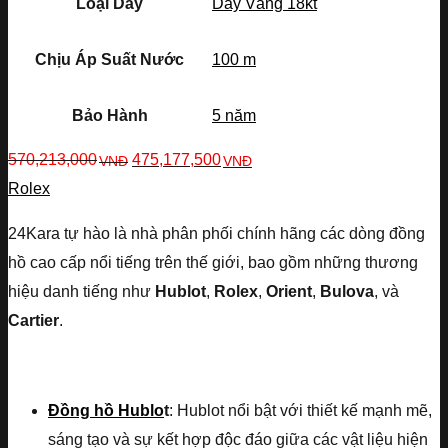
Loại Dây
Dây Vàng 18kt
Chịu Áp Suất Nước
100 m
Bảo Hành
5 năm
570,213,000
475,177,500
VNĐ
VNĐ
Rolex
24Kara tự hào là nhà phân phối chính hãng các dòng đồng
hồ cao cấp nổi tiếng trên thế giới, bao gồm những thương
hiệu danh tiếng như
Hublot
,
Rolex
,
Orient
,
Bulova
, và
Cartier
.
Đồng hồ Hublo
t
: Hublot nổi bật với thiết kế mạnh mẽ,
sáng tạo và sự kết hợp độc đáo giữa các vật liệu hiện