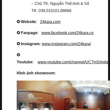
– Chủ TK: Nguyễn Thế Anh & Số
TK: 036.010101.68866
✪ Website:
24kara.com
✪ Fanpage:
www.facebook.com/24kara.co
✪ Instagram:
www.instagram.com/24kara/
✪
Youtube:
www.youtube.com/channel/UC7mSiInd
Hình ảnh showroom: