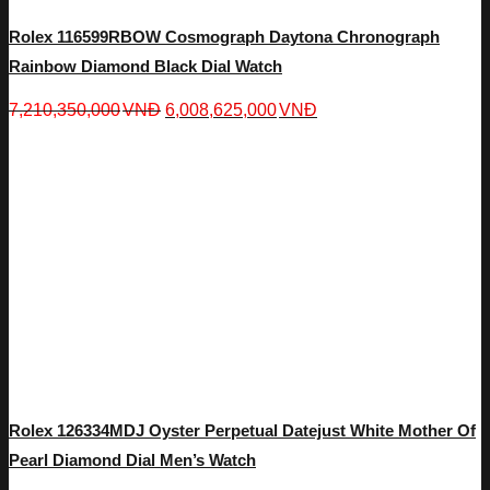
Rolex 116599RBOW Cosmograph Daytona Chronograph
Rainbow Diamond Black Dial Watch
7,210,350,000
VNĐ
6,008,625,000
VNĐ
Rolex 126334MDJ Oyster Perpetual Datejust White Mother Of
Pearl Diamond Dial Men’s Watch