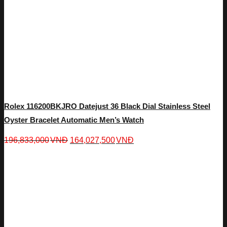
Rolex 116200BKJRO Datejust 36 Black Dial Stainless Steel
Oyster Bracelet Automatic Men’s Watch
196,833,000
VNĐ
164,027,500
VNĐ