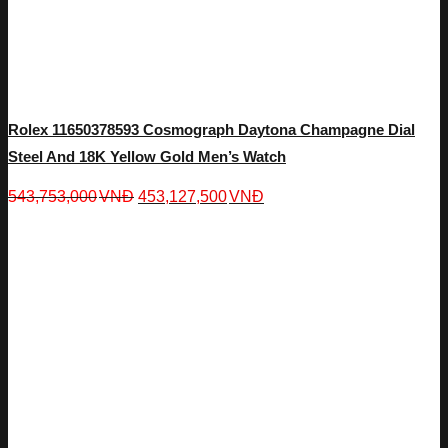
Rolex 11650378593 Cosmograph Daytona Champagne Dial
Steel And 18K Yellow Gold Men’s Watch
543,753,000
VNĐ
453,127,500
VNĐ