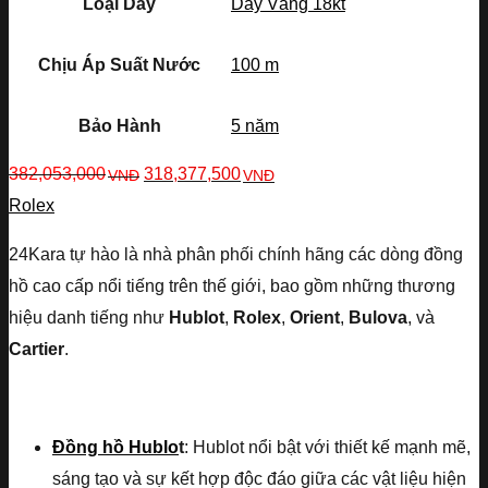
Loại Dây
Dây Vàng 18kt
Chịu Áp Suất Nước
100 m
Bảo Hành
5 năm
382,053,000
318,377,500
VNĐ
VNĐ
Rolex
24Kara tự hào là nhà phân phối chính hãng các dòng đồng
hồ cao cấp nổi tiếng trên thế giới, bao gồm những thương
hiệu danh tiếng như
Hublot
,
Rolex
,
Orient
,
Bulova
, và
Cartier
.
Đồng hồ Hublo
t
: Hublot nổi bật với thiết kế mạnh mẽ,
sáng tạo và sự kết hợp độc đáo giữa các vật liệu hiện