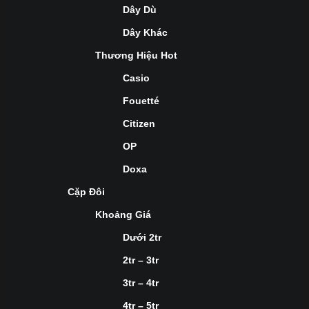
Dây Dù
Dây Khác
Thương Hiệu Hot
Casio
Fouetté
Citizen
OP
Doxa
Cặp Đôi
Khoảng Giá
Dưới 2tr
2tr – 3tr
3tr – 4tr
4tr – 5tr