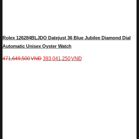
Rolex 126284BLJDO Datejust 36 Blue Jubilee Diamond Dial
Automatic Unisex Oyster Watch
471,649,500
VNĐ
393,041,250
VNĐ