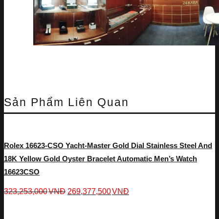
Sản Phẩm Liên Quan
Rolex 16623-CSO Yacht-Master Gold Dial Stainless Steel And
18K Yellow Gold Oyster Bracelet Automatic Men’s Watch
16623CSO
323,253,000
VNĐ
269,377,500
VNĐ