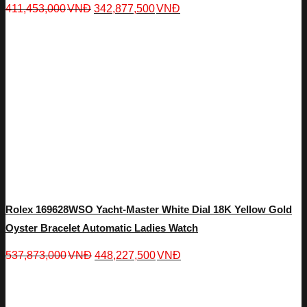
411,453,000
VNĐ
342,877,500
VNĐ
Rolex 169628WSO Yacht-Master White Dial 18K Yellow Gold
Oyster Bracelet Automatic Ladies Watch
537,873,000
VNĐ
448,227,500
VNĐ