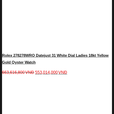
Rolex 278278WRO Datejust 31 White Dial Ladies 18kt Yellow
Gold Oyster Watch
663,616,800
VNĐ
553,014,000
VNĐ