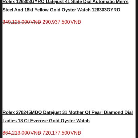
Rolex 126303GYRO Datejust 41 Slate Dial Automatic Men’s
Steel And 18kt Yellow Gold Oyster Watch 126303GYRO
349,125,000
VNĐ
290,937,500
VNĐ
Rolex 278245MDO Datejust 31 Mother Of Pearl Diamond Dial
Ladies 18 Ct Everose Gold Oyster Watch
864,213,000
VNĐ
720,177,500
VNĐ