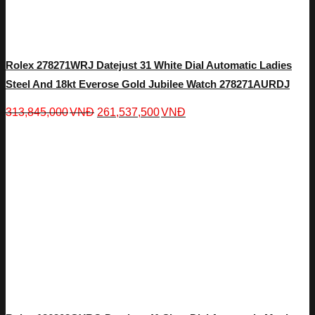
Rolex 278271WRJ Datejust 31 White Dial Automatic Ladies
Steel And 18kt Everose Gold Jubilee Watch 278271AURDJ
313,845,000
VNĐ
261,537,500
VNĐ