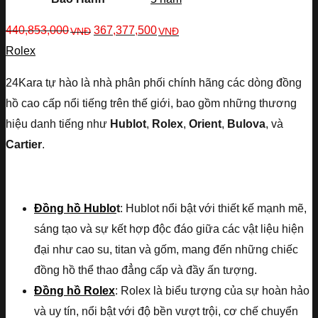
440,853,000
367,377,500
VNĐ
VNĐ
Rolex
24Kara tự hào là nhà phân phối chính hãng các dòng đồng
hồ cao cấp nổi tiếng trên thế giới, bao gồm những thương
hiệu danh tiếng như
Hublot
,
Rolex
,
Orient
,
Bulova
, và
Cartier
.
Đồng hồ Hublo
t
: Hublot nổi bật với thiết kế mạnh mẽ,
sáng tạo và sự kết hợp độc đáo giữa các vật liệu hiện
đại như cao su, titan và gốm, mang đến những chiếc
đồng hồ thể thao đẳng cấp và đầy ấn tượng.
Đồng hồ Rolex
: Rolex là biểu tượng của sự hoàn hảo
và uy tín, nổi bật với độ bền vượt trội, cơ chế chuyển