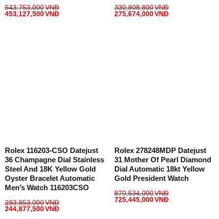
543,753,000
VNĐ
330,808,800
VNĐ
453,127,500
VNĐ
275,674,000
VNĐ
Rolex 116203-CSO Datejust
Rolex 278248MDP Datejust
36 Champagne Dial Stainless
31 Mother Of Pearl Diamond
Steel And 18K Yellow Gold
Dial Automatic 18kt Yellow
Oyster Bracelet Automatic
Gold President Watch
Men’s Watch 116203CSO
870,534,000
VNĐ
725,445,000
VNĐ
293,853,000
VNĐ
244,877,500
VNĐ