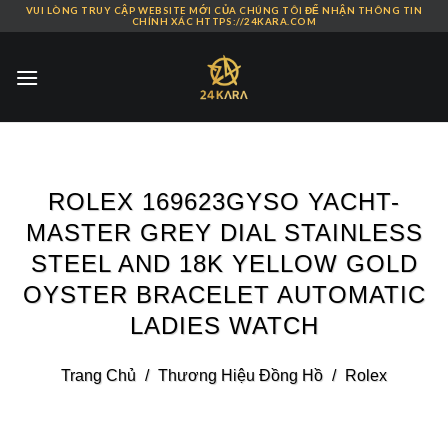
VUI LÒNG TRUY CẬP WEBSITE MỚI CỦA CHÚNG TÔI ĐỂ NHẬN THÔNG TIN
Skip
CHÍNH XÁC HTTPS://24KARA.COM
to
content
ROLEX 169623GYSO YACHT-
MASTER GREY DIAL STAINLESS
STEEL AND 18K YELLOW GOLD
OYSTER BRACELET AUTOMATIC
LADIES WATCH
Trang Chủ
/
Thương Hiệu Đồng Hồ
/
Rolex