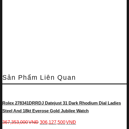
Sản Phẩm Liên Quan
Rolex 278341DRRDJ Datejust 31 Dark Rhodium Dial Ladies
Steel And 18kt Everose Gold Jubilee Watch
367,353,000
VNĐ
306,127,500
VNĐ