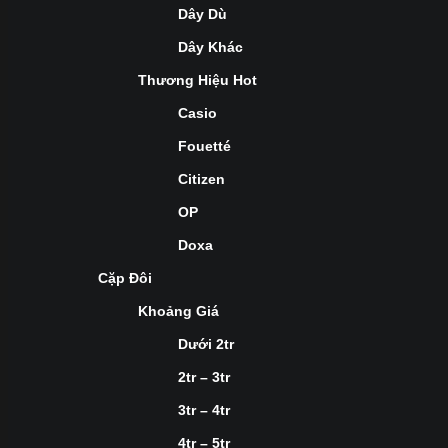
Dây Dù
Dây Khác
Thương Hiệu Hot
Casio
Fouetté
Citizen
OP
Doxa
Cặp Đôi
Khoảng Giá
Dưới 2tr
2tr – 3tr
3tr – 4tr
4tr – 5tr