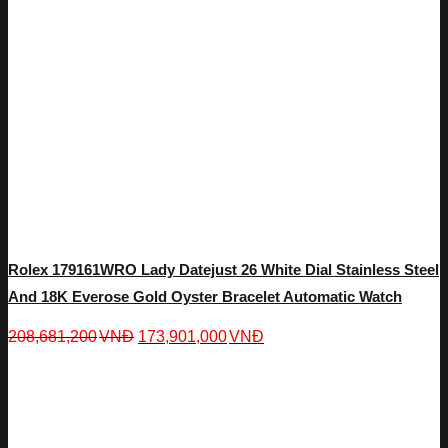
Rolex 179161WRO Lady Datejust 26 White Dial Stainless Steel
And 18K Everose Gold Oyster Bracelet Automatic Watch
208,681,200
VNĐ
173,901,000
VNĐ