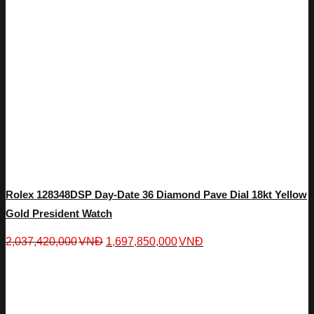
Rolex 128348DSP Day-Date 36 Diamond Pave Dial 18kt Yellow
Gold President Watch
2,037,420,000
VNĐ
1,697,850,000
VNĐ