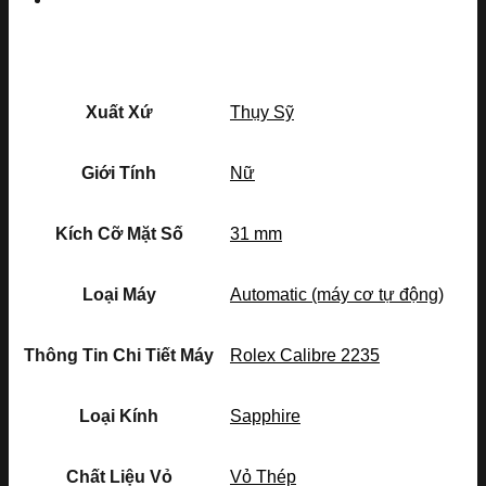
Xuất Xứ
Thụy Sỹ
Giới Tính
Nữ
Kích Cỡ Mặt Số
31 mm
Loại Máy
Automatic (máy cơ tự động)
Thông Tin Chi Tiết Máy
Rolex Calibre 2235
Loại Kính
Sapphire
Chất Liệu Vỏ
Vỏ Thép