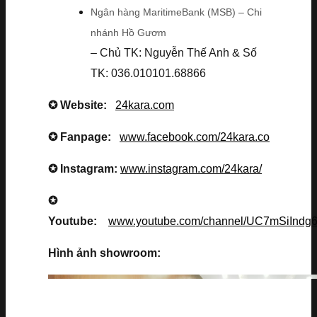
Ngân hàng MaritimeBank (MSB) – Chi
nhánh Hồ Gươm
– Chủ TK: Nguyễn Thế Anh & Số
TK: 036.010101.68866
✪ Website:
24kara.com
✪ Fanpage:
www.facebook.com/24kara.co
✪ Instagram:
www.instagram.com/24kara/
✪
Youtube:
www.youtube.com/channel/UC7mSiInd
Hình ảnh showroom: