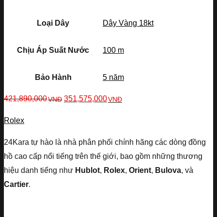
Loại Dây
Dây Vàng 18kt
Chịu Áp Suất Nước
100 m
Bảo Hành
5 năm
421,890,000
351,575,000
VNĐ
VNĐ
Rolex
24Kara tự hào là nhà phân phối chính hãng các dòng đồng
hồ cao cấp nổi tiếng trên thế giới, bao gồm những thương
hiệu danh tiếng như
Hublot
,
Rolex
,
Orient
,
Bulova
, và
Cartier
.