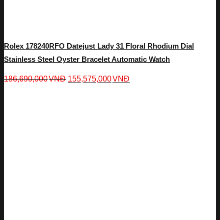
Rolex 178240RFO Datejust Lady 31 Floral Rhodium Dial
Stainless Steel Oyster Bracelet Automatic Watch
186,690,000
VNĐ
155,575,000
VNĐ