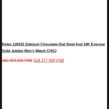
Rolex 126331 Datejust Chocolate Dial Steel And 18K Everose
Gold Jubilee Men’s Watch CHSJ
382,053,000
VNĐ
318,377,500
VNĐ