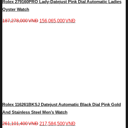
Rolex 279160PRO Lady-Datejust Pink Dial Automatic Ladies
Oyster Watch
187,278,000
VNĐ
156,065,000
VNĐ
Rolex 116261BKSJ Datejust Automatic Black Dial Pink Gold
And Stainless Steel Men’s Watch
261,101,400
VNĐ
217,584,500
VNĐ