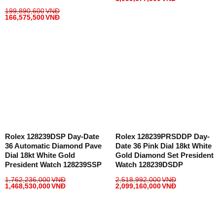
199,890,600
VNĐ
166,575,500
VNĐ
Rolex 128239DSP Day-Date
Rolex 128239PRSDDP Day-
36 Automatic Diamond Pave
Date 36 Pink Dial 18kt White
Dial 18kt White Gold
Gold Diamond Set President
President Watch 128239SSP
Watch 128239DSDP
1,762,236,000
VNĐ
2,518,992,000
VNĐ
1,468,530,000
VNĐ
2,099,160,000
VNĐ