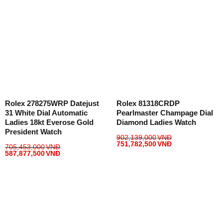
Rolex 278275WRP Datejust
Rolex 81318CRDP
31 White Dial Automatic
Pearlmaster Champage Dial
Ladies 18kt Everose Gold
Diamond Ladies Watch
President Watch
902,139,000
VNĐ
751,782,500
VNĐ
705,453,000
VNĐ
587,877,500
VNĐ