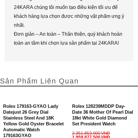
24KARA chúng tôi muốn tạo điều kiện tối ưu để
khách hàng lựa chọn được những vật phẩm ưng ý
nhất.
Đơn giản – An toàn – Thân thiện, quý khách hoàn
toàn an tâm khi chọn lựa sản phẩm tại 24KARA!
Sản Phẩm Liên Quan
Rolex 179163-GYAO Lady
Rolex 128239MDDP Day-
Datejust 26 Grey Dial
Date 36 Mother Of Pearl Dial
Stainless Steel And 18K
18kt White Gold Diamond
Yellow Gold Oyster Bracelet
Set President Watch
Automatic Watch
2,351,853,000
VNĐ
179163GYAO
1,959,877,500
VNĐ