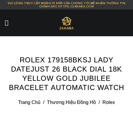
VUI LÒNG TRUY CẬP WEBSITE MỚI CỦA CHÚNG TÔI ĐỂ NHẬN THÔNG TIN
Skip
CHÍNH XÁC HTTPS://24KARA.COM
to
content
ROLEX 179158BKSJ LADY
DATEJUST 26 BLACK DIAL 18K
YELLOW GOLD JUBILEE
BRACELET AUTOMATIC WATCH
Trang Chủ
/
Thương Hiệu Đồng Hồ
/
Rolex