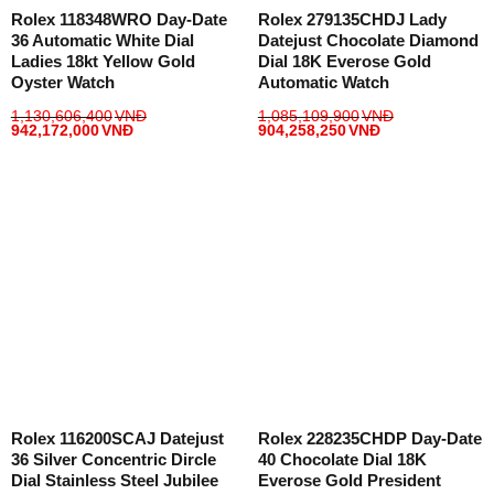
Rolex 118348WRO Day-Date
Rolex 279135CHDJ Lady
36 Automatic White Dial
Datejust Chocolate Diamond
Ladies 18kt Yellow Gold
Dial 18K Everose Gold
Oyster Watch
Automatic Watch
1,130,606,400
VNĐ
1,085,109,900
VNĐ
942,172,000
VNĐ
904,258,250
VNĐ
Rolex 116200SCAJ Datejust
Rolex 228235CHDP Day-Date
36 Silver Concentric Dircle
40 Chocolate Dial 18K
Dial Stainless Steel Jubilee
Everose Gold President