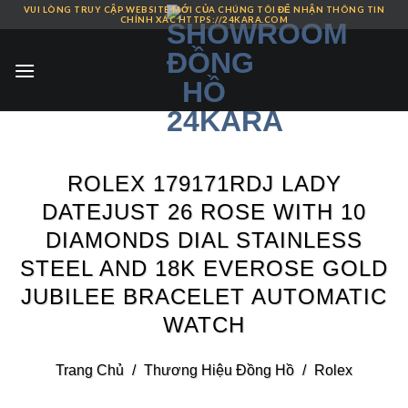
VUI LÒNG TRUY CẬP WEBSITE MỚI CỦA CHÚNG TÔI ĐỂ NHẬN THÔNG TIN
Skip
CHÍNH XÁC HTTPS://24KARA.COM
to
content
ROLEX 179171RDJ LADY
DATEJUST 26 ROSE WITH 10
DIAMONDS DIAL STAINLESS
STEEL AND 18K EVEROSE GOLD
JUBILEE BRACELET AUTOMATIC
WATCH
Trang Chủ
/
Thương Hiệu Đồng Hồ
/
Rolex