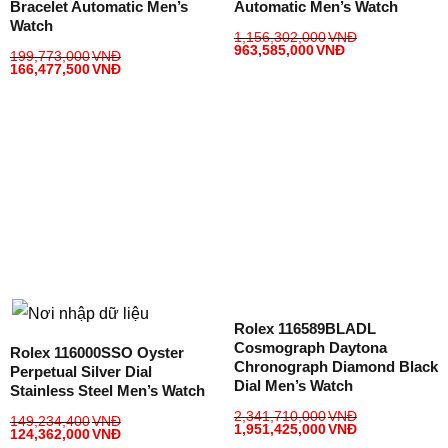
Bracelet Automatic Men’s
Automatic Men’s Watch
Watch
1,156,302,000
VNĐ
963,585,000
VNĐ
199,773,000
VNĐ
166,477,500
VNĐ
Rolex 116589BLADL
Cosmograph Daytona
Rolex 116000SSO Oyster
Chronograph Diamond Black
Perpetual Silver Dial
Dial Men’s Watch
Stainless Steel Men’s Watch
2,341,710,000
VNĐ
149,234,400
VNĐ
1,951,425,000
VNĐ
124,362,000
VNĐ