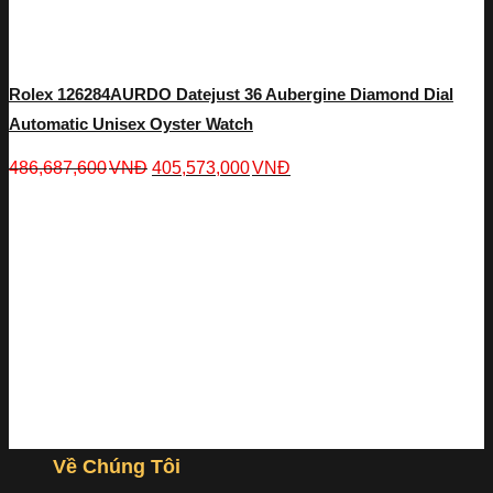
Rolex 126284AURDO Datejust 36 Aubergine Diamond Dial
Automatic Unisex Oyster Watch
486,687,600
VNĐ
405,573,000
VNĐ
Về Chúng Tôi