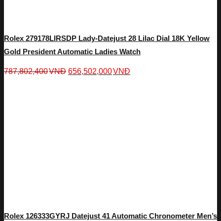
Rolex 279178LIRSDP Lady-Datejust 28 Lilac Dial 18K Yellow
Gold President Automatic Ladies Watch
787,802,400
VNĐ
656,502,000
VNĐ
Rolex 126333GYRJ Datejust 41 Automatic Chronometer Men’s