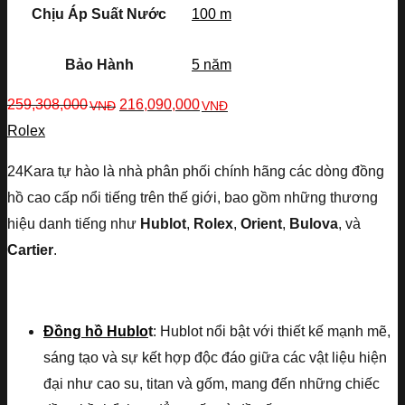
Chịu Áp Suất Nước
100 m
Bảo Hành
5 năm
259,308,000
216,090,000
VNĐ
VNĐ
Rolex
24Kara tự hào là nhà phân phối chính hãng các dòng đồng
hồ cao cấp nổi tiếng trên thế giới, bao gồm những thương
hiệu danh tiếng như
Hublot
,
Rolex
,
Orient
,
Bulova
, và
Cartier
.
Đồng hồ Hublo
t
: Hublot nổi bật với thiết kế mạnh mẽ,
sáng tạo và sự kết hợp độc đáo giữa các vật liệu hiện
đại như cao su, titan và gốm, mang đến những chiếc