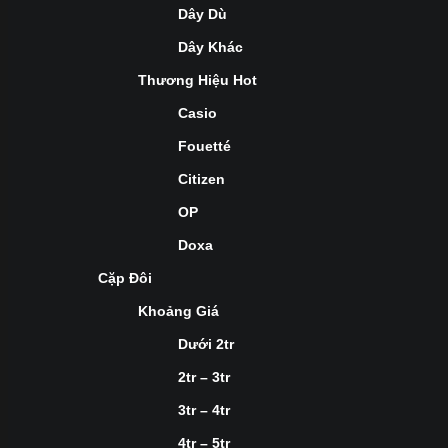
Dây Dù
Dây Khác
Thương Hiệu Hot
Casio
Fouetté
Citizen
OP
Doxa
Cặp Đôi
Khoảng Giá
Dưới 2tr
2tr – 3tr
3tr – 4tr
4tr – 5tr