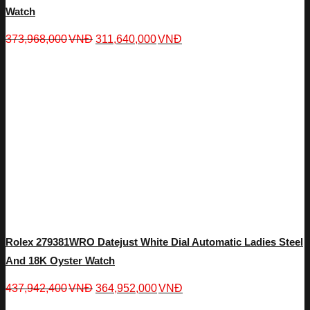
Watch
373,968,000
VNĐ
311,640,000
VNĐ
Rolex 279381WRO Datejust White Dial Automatic Ladies Steel
And 18K Oyster Watch
437,942,400
VNĐ
364,952,000
VNĐ