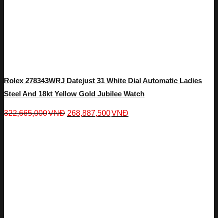
Rolex 278343WRJ Datejust 31 White Dial Automatic Ladies
Steel And 18kt Yellow Gold Jubilee Watch
322,665,000
VNĐ
268,887,500
VNĐ