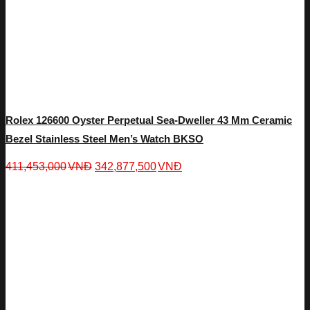
Rolex 126600 Oyster Perpetual Sea-Dweller 43 Mm Ceramic
Bezel Stainless Steel Men’s Watch BKSO
411,453,000
VNĐ
342,877,500
VNĐ