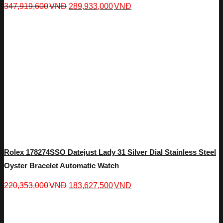
347,919,600
VNĐ
289,933,000
VNĐ
Rolex 178274SSO Datejust Lady 31 Silver Dial Stainless Steel
Oyster Bracelet Automatic Watch
220,353,000
VNĐ
183,627,500
VNĐ