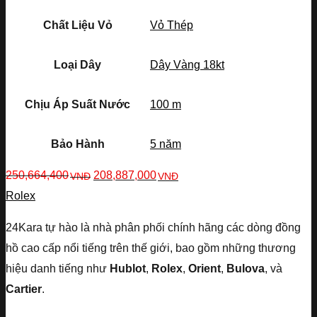
Chất Liệu Vỏ
Vỏ Thép
Loại Dây
Dây Vàng 18kt
Chịu Áp Suất Nước
100 m
Bảo Hành
5 năm
250,664,400
208,887,000
VNĐ
VNĐ
Rolex
24Kara tự hào là nhà phân phối chính hãng các dòng đồng
hồ cao cấp nổi tiếng trên thế giới, bao gồm những thương
hiệu danh tiếng như
Hublot
,
Rolex
,
Orient
,
Bulova
, và
Cartier
.