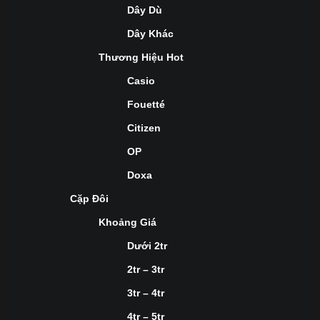
Dây Dù
Dây Khác
Thương Hiệu Hot
Casio
Fouetté
Citizen
OP
Doxa
Cặp Đôi
Khoảng Giá
Dưới 2tr
2tr – 3tr
3tr – 4tr
4tr – 5tr