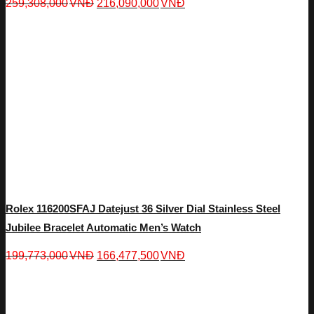
259,308,000
VNĐ
216,090,000
VNĐ
Rolex 116200SFAJ Datejust 36 Silver Dial Stainless Steel
Jubilee Bracelet Automatic Men’s Watch
199,773,000
VNĐ
166,477,500
VNĐ