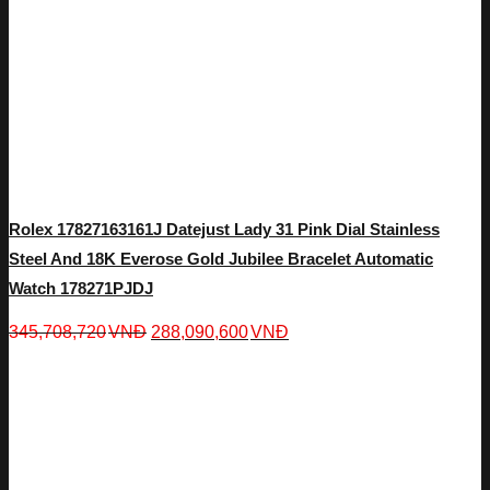
Rolex 17827163161J Datejust Lady 31 Pink Dial Stainless
Steel And 18K Everose Gold Jubilee Bracelet Automatic
Watch 178271PJDJ
345,708,720
VNĐ
288,090,600
VNĐ