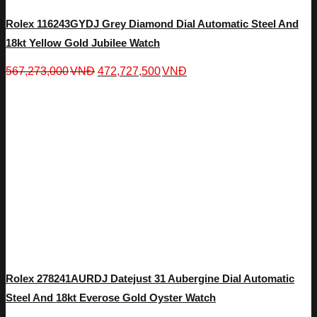
Rolex 116243GYDJ Grey Diamond Dial Automatic Steel And
18kt Yellow Gold Jubilee Watch
567,273,000
VNĐ
472,727,500
VNĐ
Rolex 278241AURDJ Datejust 31 Aubergine Dial Automatic
Steel And 18kt Everose Gold Oyster Watch