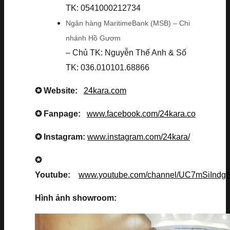
TK: 0541000212734
Ngân hàng MaritimeBank (MSB) – Chi
nhánh Hồ Gươm
– Chủ TK: Nguyễn Thế Anh & Số
TK: 036.010101.68866
✪ Website:
24kara.com
✪ Fanpage:
www.facebook.com/24kara.co
✪ Instagram:
www.instagram.com/24kara/
✪
Youtube:
www.youtube.com/channel/UC7mSiInd
Hình ảnh showroom: