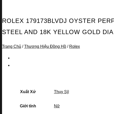
ROLEX 179173BLVDJ OYSTER PERP
STEEL AND 18K YELLOW GOLD D
Trang Chủ
/
Thương Hiệu Đồng Hồ
/
Rolex
Xuất Xứ
Thụy Sỹ
Giới tính
Nữ