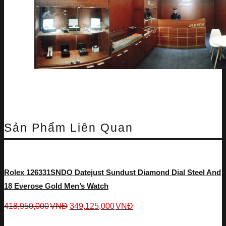
Sản Phẩm Liên Quan
Rolex 126331SNDO Datejust Sundust Diamond Dial Steel And
18 Everose Gold Men’s Watch
418,950,000
VNĐ
349,125,000
VNĐ