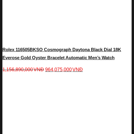
Rolex 116505BKSO Cosmograph Daytona Black Dial 18K
Everose Gold Oyster Bracelet Automatic Men’s Watch
1,156,890,000
VNĐ
964,075,000
VNĐ