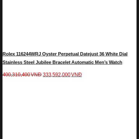
Rolex 116244WRJ Oyster Perpetual Datejust 36 White Dial
Stainless Steel Jubilee Bracelet Automatic Men’s Watch
400,310,400
VNĐ
333,592,000
VNĐ