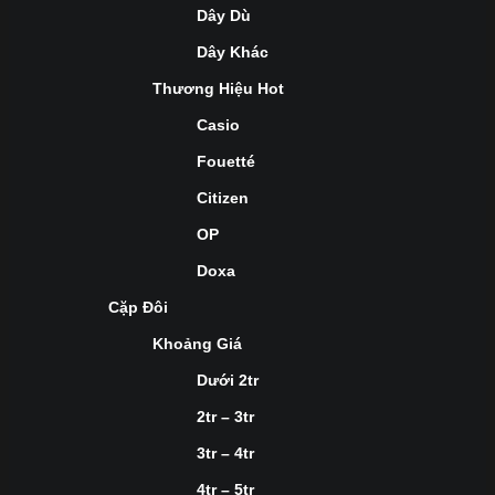
Dây Dù
Dây Khác
Thương Hiệu Hot
Casio
Fouetté
Citizen
OP
Doxa
Cặp Đôi
Khoảng Giá
Dưới 2tr
2tr – 3tr
3tr – 4tr
4tr – 5tr