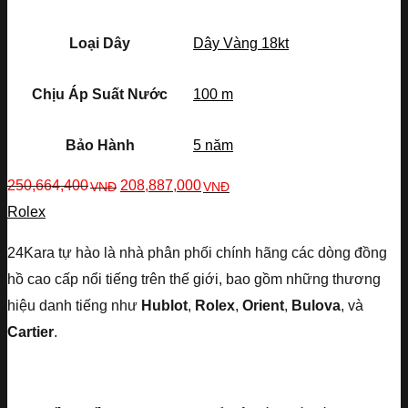
Loại Dây
Dây Vàng 18kt
Chịu Áp Suất Nước
100 m
Bảo Hành
5 năm
250,664,400
208,887,000
VNĐ
VNĐ
Rolex
24Kara tự hào là nhà phân phối chính hãng các dòng đồng
hồ cao cấp nổi tiếng trên thế giới, bao gồm những thương
hiệu danh tiếng như
Hublot
,
Rolex
,
Orient
,
Bulova
, và
Cartier
.