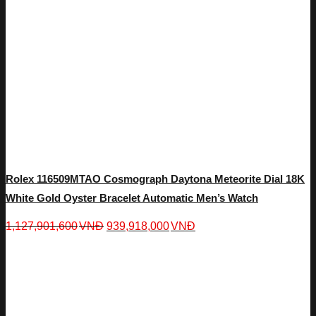
Rolex 116509MTAO Cosmograph Daytona Meteorite Dial 18K
White Gold Oyster Bracelet Automatic Men’s Watch
1,127,901,600
VNĐ
939,918,000
VNĐ