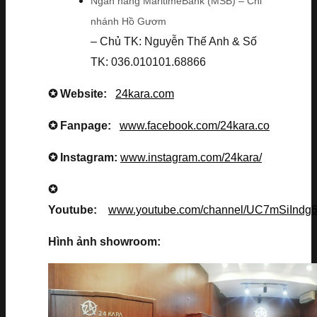
Ngân hàng MaritimeBank (MSB) – Chi
nhánh Hồ Gươm
– Chủ TK: Nguyễn Thế Anh & Số
TK: 036.010101.68866
✪ Website:
24kara.com
✪ Fanpage:
www.facebook.com/24kara.co
✪ Instagram:
www.instagram.com/24kara/
✪
Youtube:
www.youtube.com/channel/UC7mSiInd
Hình ảnh showroom: