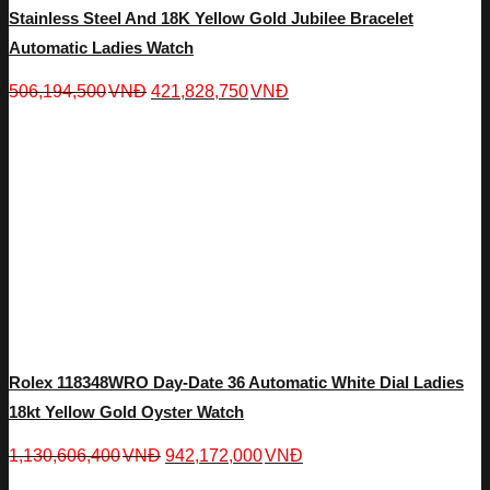
Stainless Steel And 18K Yellow Gold Jubilee Bracelet
Automatic Ladies Watch
506,194,500
VNĐ
421,828,750
VNĐ
Rolex 118348WRO Day-Date 36 Automatic White Dial Ladies
18kt Yellow Gold Oyster Watch
1,130,606,400
VNĐ
942,172,000
VNĐ