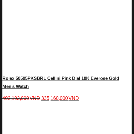
Rolex 50505PKSBRL Cellini Pink Dial 18K Everose Gold
Men’s Watch
402,192,000
VNĐ
335,160,000
VNĐ