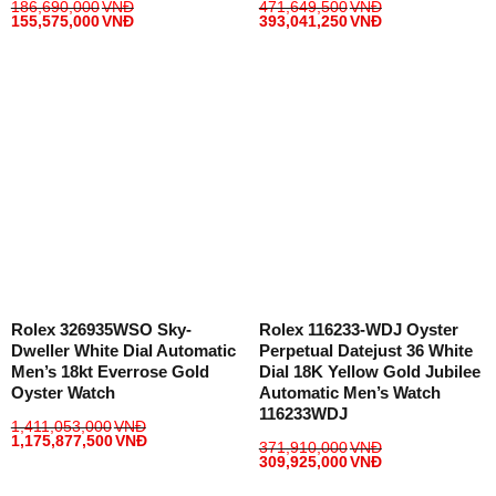
186,690,000
VNĐ
471,649,500
VNĐ
155,575,000
VNĐ
393,041,250
VNĐ
Rolex 326935WSO Sky-
Rolex 116233-WDJ Oyster
Dweller White Dial Automatic
Perpetual Datejust 36 White
Men’s 18kt Everrose Gold
Dial 18K Yellow Gold Jubilee
Oyster Watch
Automatic Men’s Watch
116233WDJ
1,411,053,000
VNĐ
1,175,877,500
VNĐ
371,910,000
VNĐ
309,925,000
VNĐ