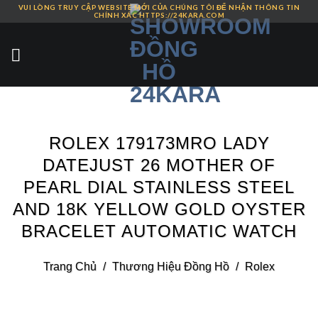
VUI LÒNG TRUY CẬP WEBSITE MỚI CỦA CHÚNG TÔI ĐỂ NHẬN THÔNG TIN
Skip
CHÍNH XÁC HTTPS://24KARA.COM
to
content
ROLEX 179173MRO LADY
DATEJUST 26 MOTHER OF
PEARL DIAL STAINLESS STEEL
AND 18K YELLOW GOLD OYSTER
BRACELET AUTOMATIC WATCH
Trang Chủ
/
Thương Hiệu Đồng Hồ
/
Rolex