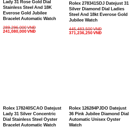
Lady 31 Rose Gold Dial
Rolex 278341SDJ Datejust 31
Stainless Steel And 18K
Silver Diamond Dial Ladies
Everose Gold Jubilee
Steel And 18kt Everose Gold
Bracelet Automatic Watch
Jubilee Watch
289,296,000
VNĐ
445,483,500
VNĐ
241,080,000
VNĐ
371,236,250
VNĐ
Rolex 178240SCAO Datejust
Rolex 126284PJDO Datejust
Lady 31 Silver Concentric
36 Pink Jubilee Diamond Dial
Dial Stainless Steel Oyster
Automatic Unisex Oyster
Bracelet Automatic Watch
Watch