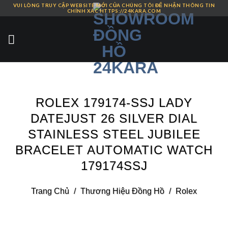
VUI LÒNG TRUY CẬP WEBSITE MỚI CỦA CHÚNG TÔI ĐỂ NHẬN THÔNG TIN
Skip
CHÍNH XÁC HTTPS://24KARA.COM
to
content
ROLEX 179174-SSJ LADY
DATEJUST 26 SILVER DIAL
STAINLESS STEEL JUBILEE
BRACELET AUTOMATIC WATCH
179174SSJ
Trang Chủ
/
Thương Hiệu Đồng Hồ
/
Rolex