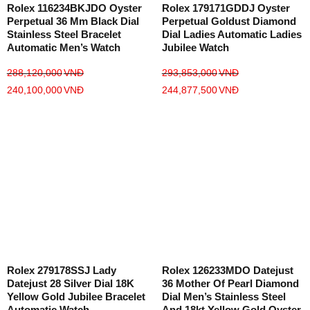
Rolex 116234BKJDO Oyster
Rolex 179171GDDJ Oyster
Perpetual 36 Mm Black Dial
Perpetual Goldust Diamond
Stainless Steel Bracelet
Dial Ladies Automatic Ladies
Automatic Men’s Watch
Jubilee Watch
288,120,000
VNĐ
293,853,000
VNĐ
240,100,000
VNĐ
244,877,500
VNĐ
Rolex 279178SSJ Lady
Rolex 126233MDO Datejust
Datejust 28 Silver Dial 18K
36 Mother Of Pearl Diamond
Yellow Gold Jubilee Bracelet
Dial Men’s Stainless Steel
Automatic Watch
And 18kt Yellow Gold Oyster