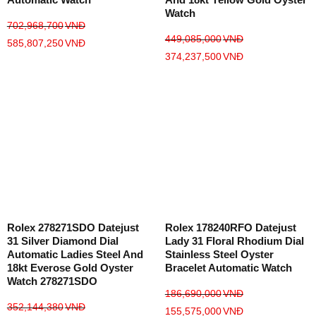
Watch
702,968,700
VNĐ
449,085,000
VNĐ
585,807,250
VNĐ
374,237,500
VNĐ
Rolex 278271SDO Datejust
Rolex 178240RFO Datejust
31 Silver Diamond Dial
Lady 31 Floral Rhodium Dial
Automatic Ladies Steel And
Stainless Steel Oyster
18kt Everose Gold Oyster
Bracelet Automatic Watch
Watch 278271SDO
186,690,000
VNĐ
352,144,380
VNĐ
155,575,000
VNĐ