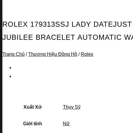
ROLEX 179313SSJ LADY DATEJUST
JUBILEE BRACELET AUTOMATIC W
Trang Chủ
/
Thương Hiệu Đồng Hồ
/
Rolex
Xuất Xứ
Thụy Sỹ
Giới tính
Nữ