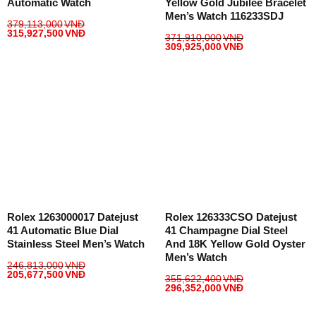
Automatic Watch
Yellow Gold Jubilee Bracelet
Men’s Watch 116233SDJ
379,113,000
VNĐ
315,927,500
VNĐ
371,910,000
VNĐ
309,925,000
VNĐ
Rolex 1263000017 Datejust
Rolex 126333CSO Datejust
41 Automatic Blue Dial
41 Champagne Dial Steel
Stainless Steel Men’s Watch
And 18K Yellow Gold Oyster
Men’s Watch
246,813,000
VNĐ
205,677,500
VNĐ
355,622,400
VNĐ
296,352,000
VNĐ