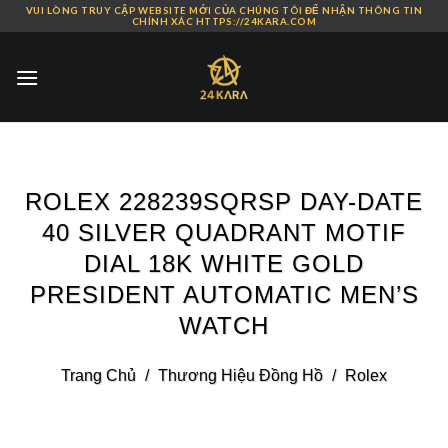
VUI LÒNG TRUY CẬP WEBSITE MỚI CỦA CHÚNG TÔI ĐỂ NHẬN THÔNG TIN
Skip
CHÍNH XÁC HTTPS://24KARA.COM
to
content
ROLEX 228239SQRSP DAY-DATE
40 SILVER QUADRANT MOTIF
DIAL 18K WHITE GOLD
PRESIDENT AUTOMATIC MEN’S
WATCH
Trang Chủ
/
Thương Hiệu Đồng Hồ
/
Rolex