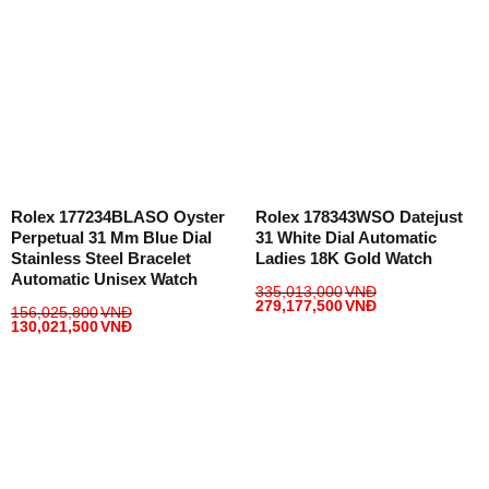
Rolex 177234BLASO Oyster
Rolex 178343WSO Datejust
Perpetual 31 Mm Blue Dial
31 White Dial Automatic
Stainless Steel Bracelet
Ladies 18K Gold Watch
Automatic Unisex Watch
335,013,000
VNĐ
279,177,500
VNĐ
156,025,800
VNĐ
130,021,500
VNĐ