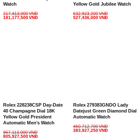
Watch
Yellow Gold Jubilee Watch
217,413,000
VNĐ
632,923,200
VNĐ
181,177,500
VNĐ
527,436,000
VNĐ
Rolex 228238CSP Day-Date
Rolex 279383GNDO Lady
40 Champagne Dial 18K
Datejust Green Diamond Dial
Yellow Gold President
Automatic Watch
Automatic Men’s Watch
460,712,700
VNĐ
383,927,250
VNĐ
967,113,000
VNĐ
805,927,500
VNĐ