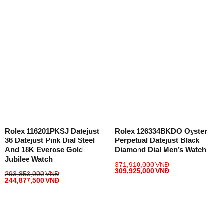
Rolex 116201PKSJ Datejust
Rolex 126334BKDO Oyster
36 Datejust Pink Dial Steel
Perpetual Datejust Black
And 18K Everose Gold
Diamond Dial Men’s Watch
Jubilee Watch
371,910,000
VNĐ
309,925,000
VNĐ
293,853,000
VNĐ
244,877,500
VNĐ