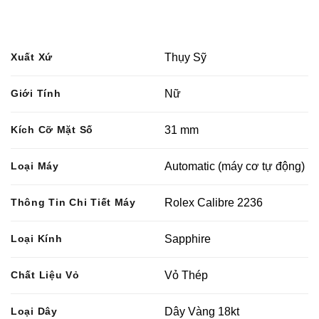
Xuất Xứ
Thụy Sỹ
Giới Tính
Nữ
Kích Cỡ Mặt Số
31 mm
Loại Máy
Automatic (máy cơ tự động)
Thông Tin Chi Tiết Máy
Rolex Calibre 2236
Loại Kính
Sapphire
Chất Liệu Vỏ
Vỏ Thép
Loại Dây
Dây Vàng 18kt