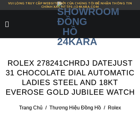
VUI LÒNG TRUY CẬP WEBSITE MỚI CỦA CHÚNG TÔI ĐỂ NHẬN THÔNG TIN
Skip
CHÍNH XÁC HTTPS://24KARA.COM
to
content
ROLEX 278241CHRDJ DATEJUST
31 CHOCOLATE DIAL AUTOMATIC
LADIES STEEL AND 18KT
EVEROSE GOLD JUBILEE WATCH
Trang Chủ
/
Thương Hiệu Đồng Hồ
/
Rolex