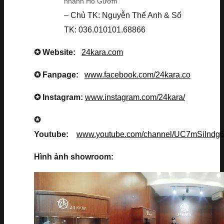
nhánh Hồ Gươm
– Chủ TK: Nguyễn Thế Anh & Số
TK: 036.010101.68866
✪ Website:
24kara.com
✪ Fanpage:
www.facebook.com/24kara.co
✪ Instagram:
www.instagram.com/24kara/
✪
Youtube:
www.youtube.com/channel/UC7mSiInd
Hình ảnh showroom: