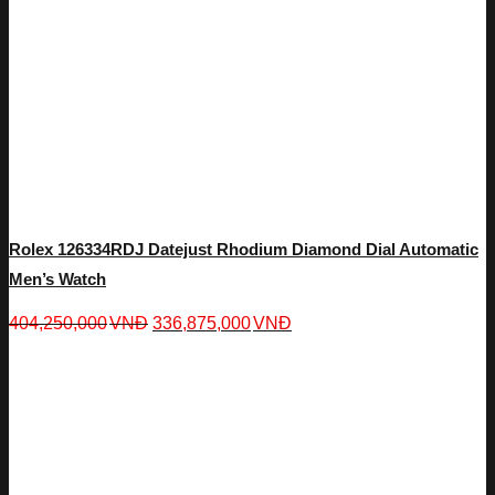
Rolex 126334RDJ Datejust Rhodium Diamond Dial Automatic
Men’s Watch
404,250,000
VNĐ
336,875,000
VNĐ