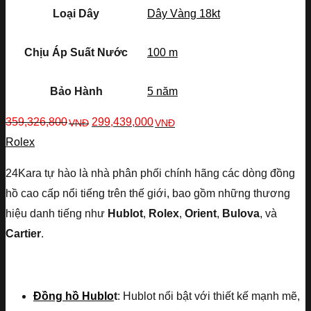
Loại Dây
Dây Vàng 18kt
Chịu Áp Suất Nước
100 m
Bảo Hành
5 năm
359,326,800
299,439,000
VNĐ
VNĐ
Rolex
24Kara tự hào là nhà phân phối chính hãng các dòng đồng
hồ cao cấp nổi tiếng trên thế giới, bao gồm những thương
hiệu danh tiếng như
Hublot
,
Rolex
,
Orient
,
Bulova
, và
Cartier
.
Đồng hồ Hublo
t
: Hublot nổi bật với thiết kế mạnh mẽ,