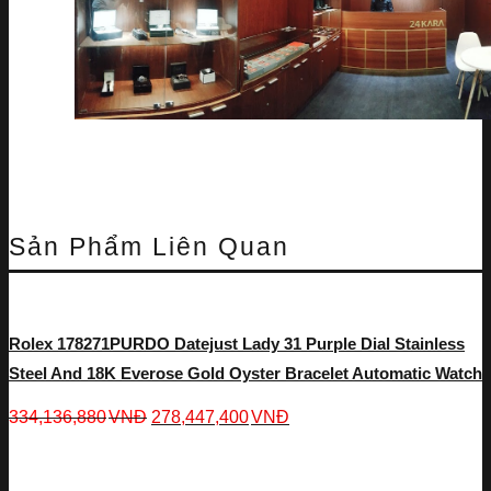
Sản Phẩm Liên Quan
Rolex 178271PURDO Datejust Lady 31 Purple Dial Stainless
Steel And 18K Everose Gold Oyster Bracelet Automatic Watch
334,136,880
VNĐ
278,447,400
VNĐ