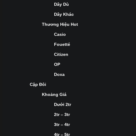
Dây Dù
Dây Khác
Thương Hiệu Hot
Casio
Fouetté
Citizen
OP
Doxa
Cặp Đôi
Khoảng Giá
Dưới 2tr
2tr – 3tr
3tr – 4tr
4tr – 5tr