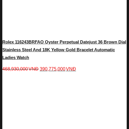
Rolex 116243BRFAO Oyster Perpetual Datejust 36 Brown Dial
Stainless Steel And 18K Yellow Gold Bracelet Automatic
Ladies Watch
468,930,000
VNĐ
390,775,000
VNĐ