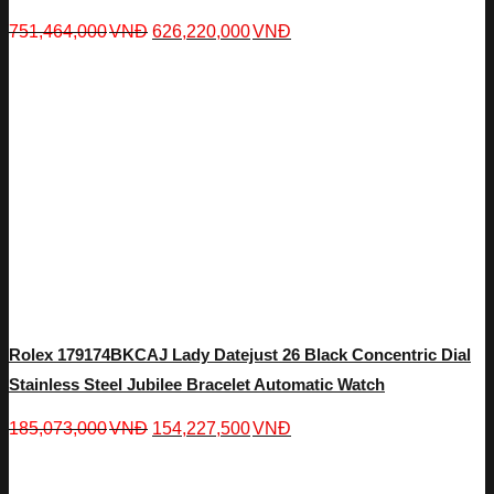
751,464,000
VNĐ
626,220,000
VNĐ
Rolex 179174BKCAJ Lady Datejust 26 Black Concentric Dial
Stainless Steel Jubilee Bracelet Automatic Watch
185,073,000
VNĐ
154,227,500
VNĐ