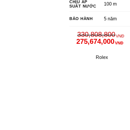
CHỊU ÁP
100 m
SUẤT NƯỚC
BẢO HÀNH
5 năm
330,808,800
VNĐ
275,674,000
VNĐ
Rolex