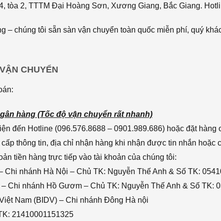
4, tòa 2, TTTM Đại Hoàng Sơn, Xương Giang, Bắc Giang. Hotli
 – chúng tôi sẵn sàn vận chuyển toàn quốc miễn phí, quý khác
 VẬN CHUYỂN
oán:
gân hàng (Tốc độ vận chuyển rất nhanh)
ện đến Hotline (096.576.8688 – 0901.989.686) hoặc đặt hàng o
cấp thông tin, địa chỉ nhận hàng khi nhận được tin nhắn hoặc
n tiền hàng trực tiếp vào tài khoản của chúng tôi:
– Chi nhánh Hà Nội – Chủ TK: Nguyễn Thế Anh & Số TK: 054
 – Chi nhánh Hồ Gươm – Chủ TK: Nguyễn Thế Anh & Số TK: 
 Việt Nam (BIDV) – Chi nhánh Đông Hà nội
 TK: 21410001151325