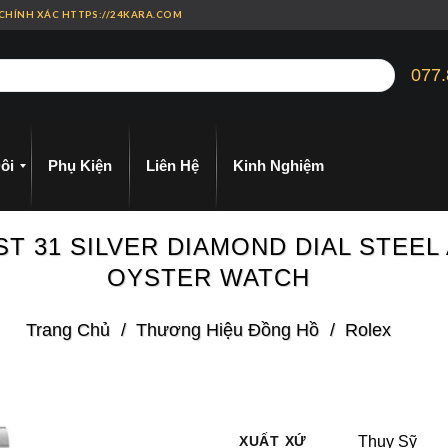
 CHÍNH XÁC HTTPS://24KARA.COM
077.
ôi
Phụ Kiện
Liên Hệ
Kinh Nghiệm
T 31 SILVER DIAMOND DIAL STEE
OYSTER WATCH
Trang Chủ
/
Thương Hiệu Đồng Hồ
/
Rolex
XUẤT XỨ
Thụy Sỹ