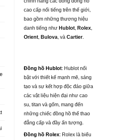
chính hãng các dòng đồng hồ
cao cấp nổi tiếng trên thế giới,
bao gồm những thương hiệu
danh tiếng như
Hublot
,
Rolex
,
Orient
,
Bulova
, và
Cartier
.
Đồng hồ Hublo
t
: Hublot nổi
re
bật với thiết kế mạnh mẽ, sáng
tạo và sự kết hợp độc đáo giữa
các vật liệu hiện đại như cao
su, titan và gốm, mang đến
t
những chiếc đồng hồ thể thao
đẳng cấp và đầy ấn tượng.
i
Đồng hồ Rolex
: Rolex là biểu