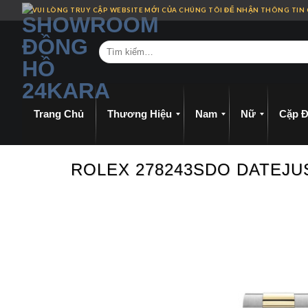
Skip
VUI LÒNG TRUY CẬP WEBSITE MỚI CỦA CHÚNG TÔI ĐỂ NHẬN THÔNG TIN
to
content
Trang Chủ
Thương Hiệu
Nam
Nữ
Cặp Đ
ROLEX 278243SDO DATEJUS