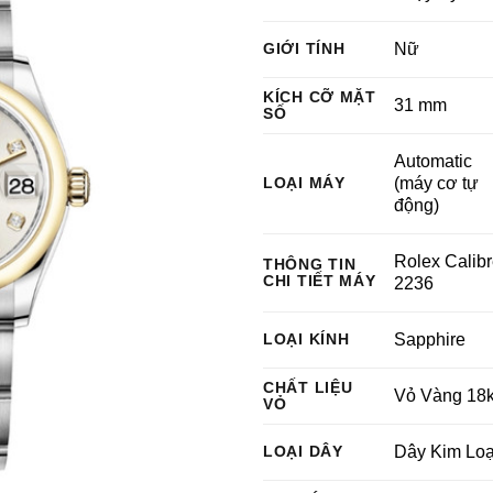
GIỚI TÍNH
Nữ
KÍCH CỠ MẶT
31 mm
SỐ
Automatic
LOẠI MÁY
(máy cơ tự
động)
Rolex Calib
THÔNG TIN
CHI TIẾT MÁY
2236
LOẠI KÍNH
Sapphire
CHẤT LIỆU
Vỏ Vàng 18k
VỎ
LOẠI DÂY
Dây Kim Loạ