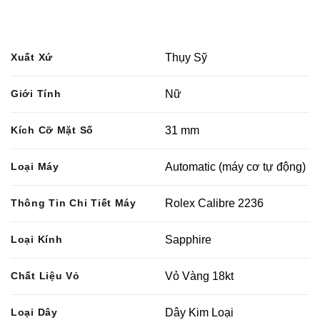
Xuất Xứ
Thụy Sỹ
Giới Tính
Nữ
Kích Cỡ Mặt Số
31 mm
Loại Máy
Automatic (máy cơ tự động)
Thông Tin Chi Tiết Máy
Rolex Calibre 2236
Loại Kính
Sapphire
Chất Liệu Vỏ
Vỏ Vàng 18kt
Loại Dây
Dây Kim Loại