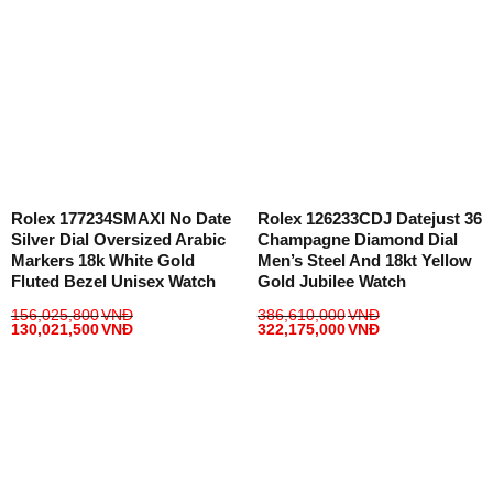
Rolex 177234SMAXI No Date
Rolex 126233CDJ Datejust 36
Silver Dial Oversized Arabic
Champagne Diamond Dial
Markers 18k White Gold
Men’s Steel And 18kt Yellow
Fluted Bezel Unisex Watch
Gold Jubilee Watch
156,025,800
VNĐ
386,610,000
VNĐ
130,021,500
VNĐ
322,175,000
VNĐ