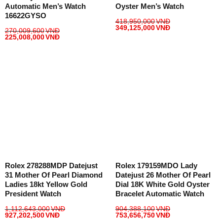
Automatic Men’s Watch
Oyster Men’s Watch
16622GYSO
418,950,000
VNĐ
349,125,000
VNĐ
270,009,600
VNĐ
225,008,000
VNĐ
Rolex 278288MDP Datejust
Rolex 179159MDO Lady
31 Mother Of Pearl Diamond
Datejust 26 Mother Of Pearl
Ladies 18kt Yellow Gold
Dial 18K White Gold Oyster
President Watch
Bracelet Automatic Watch
1,112,643,000
VNĐ
904,388,100
VNĐ
927,202,500
VNĐ
753,656,750
VNĐ