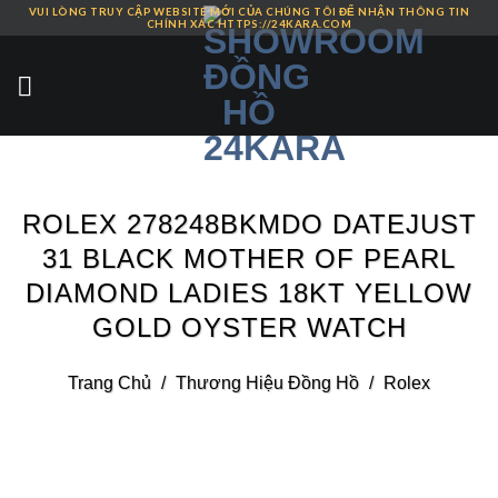
VUI LÒNG TRUY CẬP WEBSITE MỚI CỦA CHÚNG TÔI ĐỂ NHẬN THÔNG TIN
Skip
CHÍNH XÁC HTTPS://24KARA.COM
to
content
ROLEX 278248BKMDO DATEJUST
31 BLACK MOTHER OF PEARL
DIAMOND LADIES 18KT YELLOW
GOLD OYSTER WATCH
Trang Chủ
/
Thương Hiệu Đồng Hồ
/
Rolex