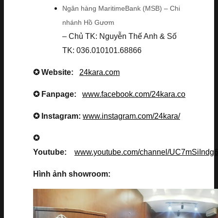
Ngân hàng MaritimeBank (MSB) – Chi
nhánh Hồ Gươm
– Chủ TK: Nguyễn Thế Anh & Số
TK: 036.010101.68866
✪ Website:
24kara.com
✪ Fanpage:
www.facebook.com/24kara.co
✪ Instagram:
www.instagram.com/24kara/
✪
Youtube:
www.youtube.com/channel/UC7mSiInd
Hình ảnh showroom: