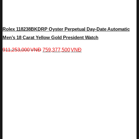
Rolex 118238BKDRP Oyster Perpetual Day-Date Automatic
Men’s 18 Carat Yellow Gold President Watch
911,253,000
VNĐ
759,377,500
VNĐ