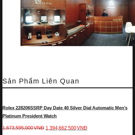
Sản Phẩm Liên Quan
Rolex 228206SSRP Day Date 40 Silver Dial Automatic Men’s
Platinum President Watch
1,673,595,000
VNĐ
1,394,662,500
VNĐ