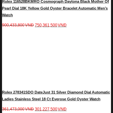
Rolex 116528BKMRO Cosmograph Daytona Black Mother Of
Pearl Dial 18K Yellow Gold Oyster Bracelet Automatic Men’s
Watch
900,433,800
VNĐ
750,361,500
VNĐ
Rolex 278341SDO DateJust 31 Silver Diamond Dial Automatic
Ladies Stainless Steel 18 Ct Everose Gold Oyster Watch
361,473,000
VNĐ
301,227,500
VNĐ