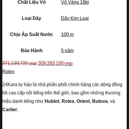
Chất Liệu Vỏ
Vỏ Vàng 18kt
Loại Dây
Dây Kim Loại
Chịu Áp Suất Nước
100 m
Bảo Hành
5 năm
371,139,720
309,283,100
VNĐ
VNĐ
Rolex
24Kara tự hào là nhà phân phối chính hãng các dòng đồng
hồ cao cấp nổi tiếng trên thế giới, bao gồm những thương
hiệu danh tiếng như
Hublot
,
Rolex
,
Orient
,
Bulova
, và
Cartier
.