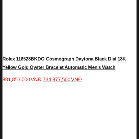
Rolex 116528BKDO Cosmograph Daytona Black Dial 18K
Yellow Gold Oyster Bracelet Automatic Men’s Watch
881,853,000
VNĐ
734,877,500
VNĐ