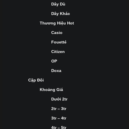
Dây Dù
Dây Khác
Thương Hiệu Hot
Casio
Fouetté
Citizen
OP
Doxa
Cặp Đôi
Khoảng Giá
Dưới 2tr
2tr – 3tr
3tr – 4tr
4tr – 5tr