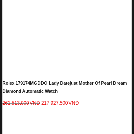
Rolex 179174MGDDO Lady Datejust Mother Of Pearl Dream
Diamond Automatic Watch
261,513,000
VNĐ
217,927,500
VNĐ