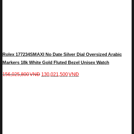
Rolex 177234SMAXI No Date Silver Dial Oversized Arabic
Markers 18k White Gold Fluted Bezel Unisex Watch
156,025,800
VNĐ
130,021,500
VNĐ