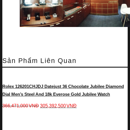
Sản Phẩm Liên Quan
Rolex 126201CHJDJ Datejust 36 Chocolate Jubilee Diamond
Dial Men’s Steel And 18k Everose Gold Jubilee Watch
366,471,000
VNĐ
305,392,500
VNĐ