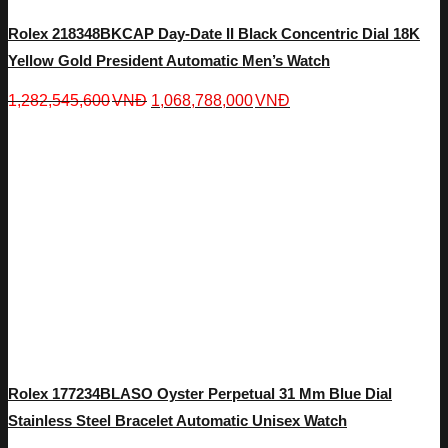
Rolex 218348BKCAP Day-Date II Black Concentric Dial 18K
Yellow Gold President Automatic Men’s Watch
1,282,545,600
VNĐ
1,068,788,000
VNĐ
Rolex 177234BLASO Oyster Perpetual 31 Mm Blue Dial
Stainless Steel Bracelet Automatic Unisex Watch