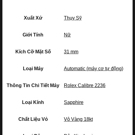
Xuất Xứ
Thụy Sỹ
Giới Tính
Nữ
Kích Cỡ Mặt Số
31 mm
Loại Máy
Automatic (máy cơ tự động)
Thông Tin Chi Tiết Máy
Rolex Calibre 2236
Loại Kính
Sapphire
Chất Liệu Vỏ
Vỏ Vàng 18kt