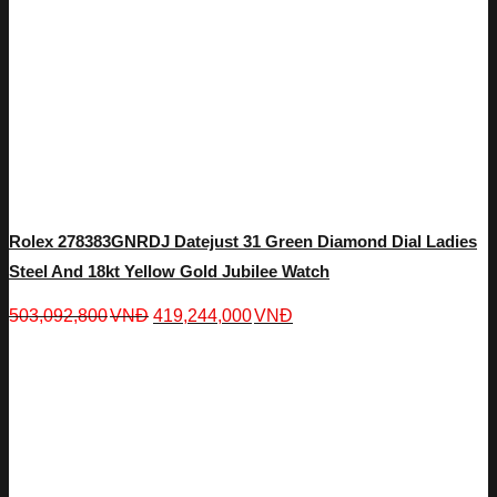
Rolex 278383GNRDJ Datejust 31 Green Diamond Dial Ladies
Steel And 18kt Yellow Gold Jubilee Watch
503,092,800
VNĐ
419,244,000
VNĐ