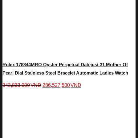
Rolex 178344MRO Oyster Perpetual Datejust 31 Mother Of
Pearl Dial Stainless Steel Bracelet Automatic Ladies Watch
343,833,000
VNĐ
286,527,500
VNĐ