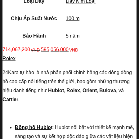
Loại Dây
Dây Kim Loại
Chịu Áp Suất Nước
100 m
Bảo Hành
5 năm
714,067,200
595,056,000
VNĐ
VNĐ
Rolex
24Kara tự hào là nhà phân phối chính hãng các dòng đồng
hồ cao cấp nổi tiếng trên thế giới, bao gồm những thương
hiệu danh tiếng như
Hublot
,
Rolex
,
Orient
,
Bulova
, và
Cartier
.
Đồng hồ Hublo
t
: Hublot nổi bật với thiết kế mạnh mẽ,
sáng tạo và sự kết hợp độc đáo giữa các vật liệu hiện