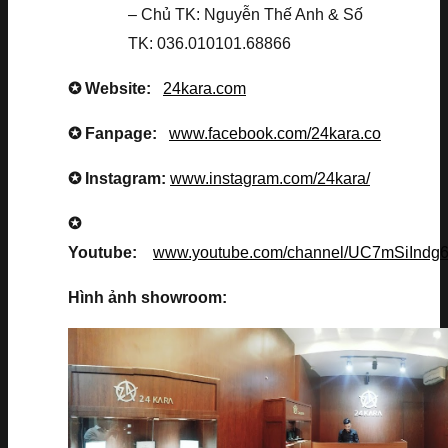
– Chủ TK: Nguyễn Thế Anh & Số
TK: 036.010101.68866
✪ Website:
24kara.com
✪ Fanpage:
www.facebook.com/24kara.co
✪ Instagram:
www.instagram.com/24kara/
✪
Youtube:
www.youtube.com/channel/UC7mSiInd
Hình ảnh showroom: