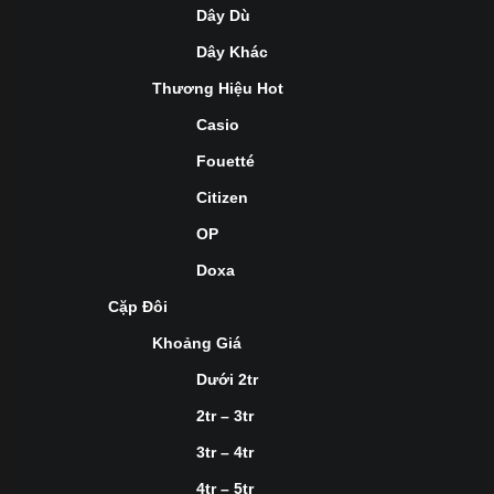
Dây Dù
Dây Khác
Thương Hiệu Hot
Casio
Fouetté
Citizen
OP
Doxa
Cặp Đôi
Khoảng Giá
Dưới 2tr
2tr – 3tr
3tr – 4tr
4tr – 5tr