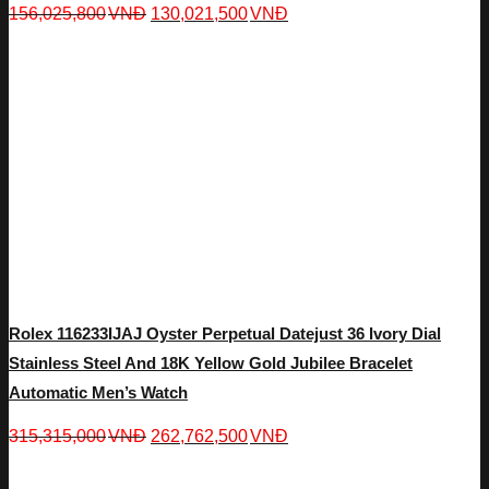
156,025,800
VNĐ
130,021,500
VNĐ
Rolex 116233IJAJ Oyster Perpetual Datejust 36 Ivory Dial
Stainless Steel And 18K Yellow Gold Jubilee Bracelet
Automatic Men’s Watch
315,315,000
VNĐ
262,762,500
VNĐ