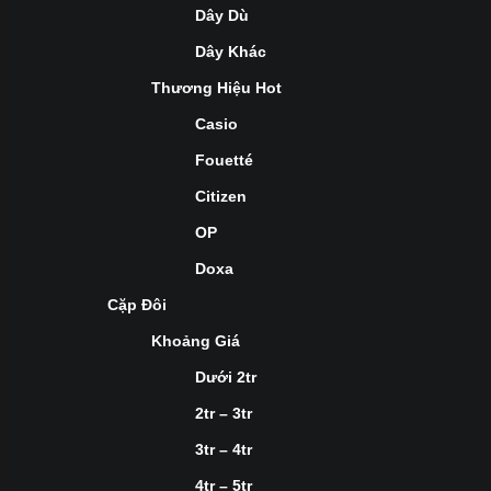
Dây Dù
Dây Khác
Thương Hiệu Hot
Casio
Fouetté
Citizen
OP
Doxa
Cặp Đôi
Khoảng Giá
Dưới 2tr
2tr – 3tr
3tr – 4tr
4tr – 5tr