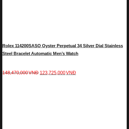
Rolex 114200SASO Oyster Perpetual 34 Silver Dial Stainless
Steel Bracelet Automatic Men’s Watch
148,470,000
VNĐ
123,725,000
VNĐ