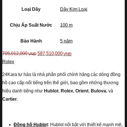
Loại Dây
Dây Kim Loại
Chịu Áp Suất Nước
100 m
Bảo Hành
5 năm
705,012,000
587,510,000
VNĐ
VNĐ
Rolex
24Kara tự hào là nhà phân phối chính hãng các dòng đồng
hồ cao cấp nổi tiếng trên thế giới, bao gồm những thương
hiệu danh tiếng như
Hublot
,
Rolex
,
Orient
,
Bulova
, và
Cartier
.
Đồng hồ Hublo
t
: Hublot nổi bật với thiết kế mạnh mẽ,