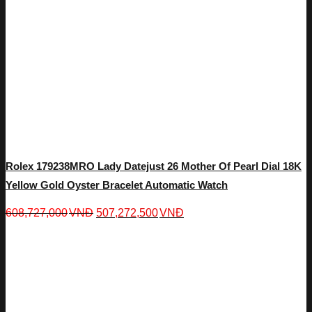
Rolex 179238MRO Lady Datejust 26 Mother Of Pearl Dial 18K
Yellow Gold Oyster Bracelet Automatic Watch
608,727,000
VNĐ
507,272,500
VNĐ