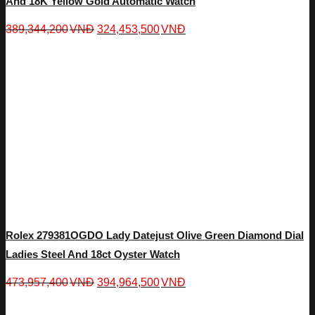
And 18K Yellow Gold Automatic Watch
389,344,200
VNĐ
324,453,500
VNĐ
Rolex 279381OGDO Lady Datejust Olive Green Diamond Dial
Ladies Steel And 18ct Oyster Watch
473,957,400
VNĐ
394,964,500
VNĐ