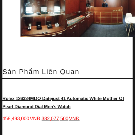
Sản Phẩm Liên Quan
Rolex 126334MDO Datejust 41 Automatic White Mother Of
Pearl Diamond Dial Men’s Watch
458,493,000
VNĐ
382,077,500
VNĐ