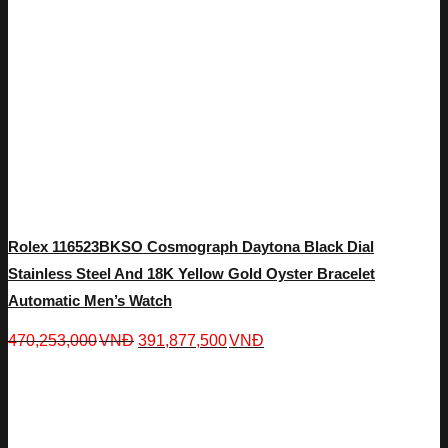
Rolex 116523BKSO Cosmograph Daytona Black Dial
Stainless Steel And 18K Yellow Gold Oyster Bracelet
Automatic Men’s Watch
470,253,000
VNĐ
391,877,500
VNĐ