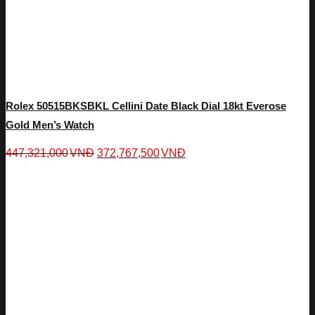
Rolex 50515BKSBKL Cellini Date Black Dial 18kt Everose
Gold Men’s Watch
447,321,000
VNĐ
372,767,500
VNĐ