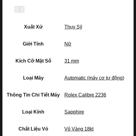
Xuất Xứ
Thụy Sỹ
Giới Tính
Nữ
Kích Cỡ Mặt Số
31 mm
Loại Máy
Automatic (máy cơ tự động)
Thông Tin Chi Tiết Máy
Rolex Calibre 2236
Loại Kính
Sapphire
Chất Liệu Vỏ
Vỏ Vàng 18kt