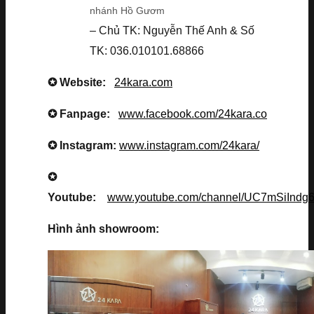
nhánh Hồ Gươm
– Chủ TK: Nguyễn Thế Anh & Số
TK: 036.010101.68866
✪ Website:
24kara.com
✪ Fanpage:
www.facebook.com/24kara.co
✪ Instagram:
www.instagram.com/24kara/
✪
Youtube:
www.youtube.com/channel/UC7mSiInd
Hình ảnh showroom: