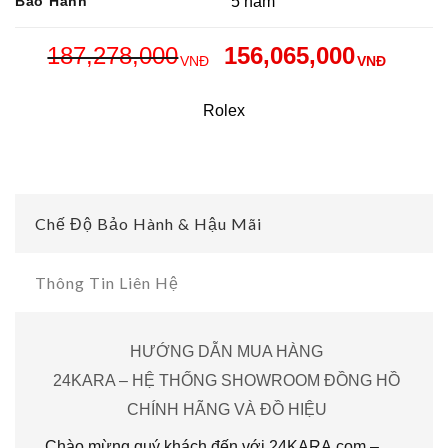
Bảo Hành
5 năm
187,278,000
156,065,000
VNĐ
VNĐ
Rolex
Chế Độ Bảo Hành & Hậu Mãi
Thông Tin Liên Hệ
HƯỚNG DẪN MUA HÀNG
24KARA – HỆ THỐNG SHOWROOM ĐỒNG HỒ
CHÍNH HÃNG VÀ ĐỒ HIỆU
Chào mừng quý khách đến với 24KARA.com –