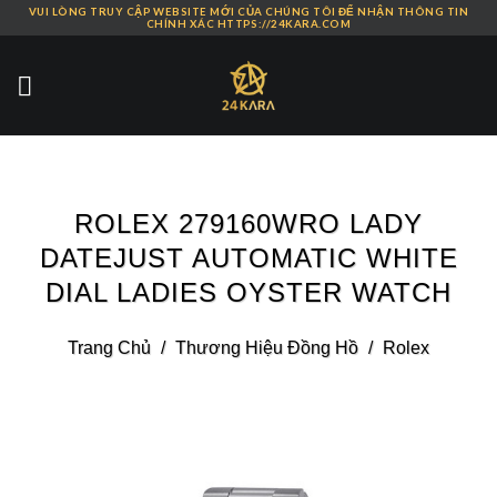
VUI LÒNG TRUY CẬP WEBSITE MỚI CỦA CHÚNG TÔI ĐỂ NHẬN THÔNG TIN
Skip
CHÍNH XÁC HTTPS://24KARA.COM
to
content
ROLEX 279160WRO LADY
DATEJUST AUTOMATIC WHITE
DIAL LADIES OYSTER WATCH
Trang Chủ
/
Thương Hiệu Đồng Hồ
/
Rolex