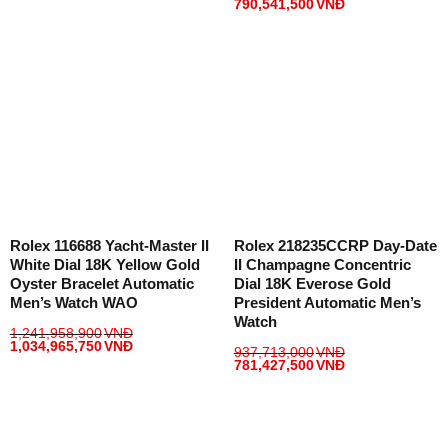
790,541,500
VNĐ
Rolex 116688 Yacht-Master II
Rolex 218235CCRP Day-Date
White Dial 18K Yellow Gold
II Champagne Concentric
Oyster Bracelet Automatic
Dial 18K Everose Gold
Men’s Watch WAO
President Automatic Men’s
Watch
1,241,958,900
VNĐ
1,034,965,750
VNĐ
937,713,000
VNĐ
781,427,500
VNĐ