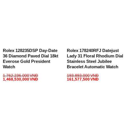
Rolex 128235DSP Day-Date
Rolex 178240RFJ Datejust
36 Diamond Paved Dial 18kt
Lady 31 Floral Rhodium Dial
Everose Gold President
Stainless Steel Jubilee
Watch
Bracelet Automatic Watch
1,762,236,000
VNĐ
193,893,000
VNĐ
1,468,530,000
VNĐ
161,577,500
VNĐ