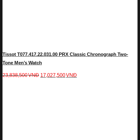
Tissot T077.417.22.031.00 PRX Classic Chronograph Two-
Tone Men’s Watch
23,838,500
VNĐ
17,027,500
VNĐ