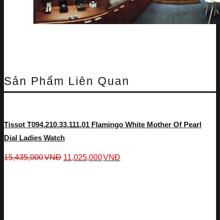
Sản Phẩm Liên Quan
Tissot T094.210.33.111.01 Flamingo White Mother Of Pearl
Dial Ladies Watch
15,435,000
VNĐ
11,025,000
VNĐ