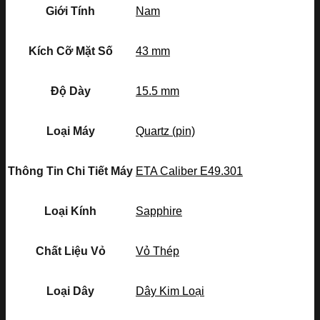
Giới Tính
Nam
Kích Cỡ Mặt Số
43 mm
Độ Dày
15.5 mm
Loại Máy
Quartz (pin)
Thông Tin Chi Tiết Máy
ETA Caliber E49.301
Loại Kính
Sapphire
Chất Liệu Vỏ
Vỏ Thép
Loại Dây
Dây Kim Loại