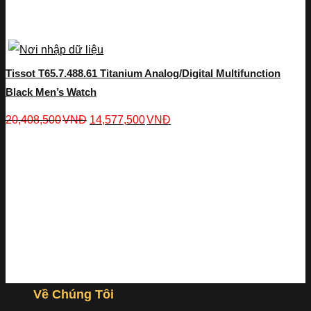
Tissot T65.7.488.61 Titanium Analog/Digital Multifunction
Black Men’s Watch
20,408,500
VNĐ
14,577,500
VNĐ
Về Chúng Tôi