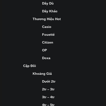
Dây Dù
Dây Khác
Thương Hiệu Hot
Casio
Fouetté
Citizen
OP
Doxa
Cặp Đôi
Khoảng Giá
Dưới 2tr
2tr – 3tr
3tr – 4tr
4tr – 5tr