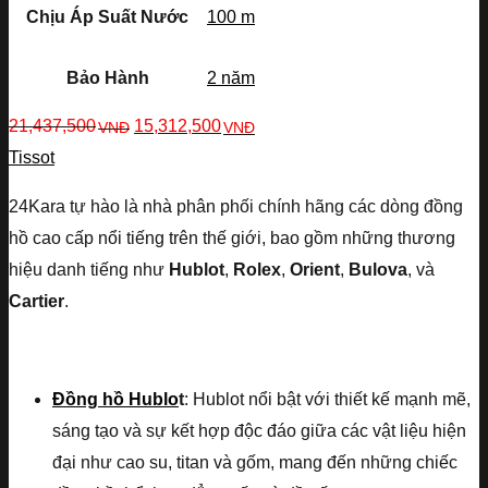
Chịu Áp Suất Nước
100 m
Bảo Hành
2 năm
21,437,500
15,312,500
VNĐ
VNĐ
Tissot
24Kara tự hào là nhà phân phối chính hãng các dòng đồng
hồ cao cấp nổi tiếng trên thế giới, bao gồm những thương
hiệu danh tiếng như
Hublot
,
Rolex
,
Orient
,
Bulova
, và
Cartier
.
Đồng hồ Hublo
t
: Hublot nổi bật với thiết kế mạnh mẽ,
sáng tạo và sự kết hợp độc đáo giữa các vật liệu hiện
đại như cao su, titan và gốm, mang đến những chiếc