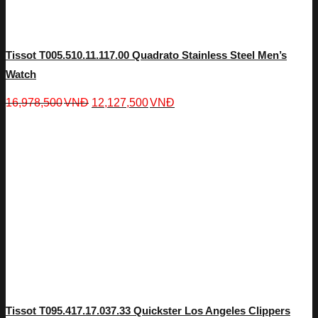
Tissot T005.510.11.117.00 Quadrato Stainless Steel Men’s
Watch
16,978,500
VNĐ
12,127,500
VNĐ
Tissot T095.417.17.037.33 Quickster Los Angeles Clippers