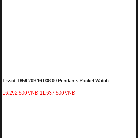
Tissot T858.209.16.038.00 Pendants Pocket Watch
16,292,500
VNĐ
11,637,500
VNĐ