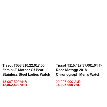
Tissot T053.310.22.017.00
Tissot T115.417.37.061.04 T-
Femini-T Mother Of Pearl
Race Motogp 2018
Stainless Steel Ladies Watch
Chronograph Men’s Watch
18,007,500
VNĐ
22,295,000
VNĐ
12,862,500
VNĐ
15,925,000
VNĐ