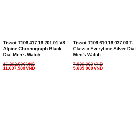
Tissot T106.417.16.201.01 V8
Tissot T109.610.16.037.00 T-
Alpine Chronograph Black
Classic Everytime Silver Dial
Dial Men’s Watch
Men’s Watch
16,292,500
VNĐ
7,889,000
VNĐ
11,637,500
VNĐ
5,635,000
VNĐ