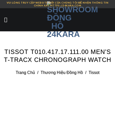
VUI LÒNG TRUY CẬP WEBSITE MỚI CỦA CHÚNG TÔI ĐỂ NHẬN THÔNG TIN
Skip
CHÍNH XÁC HTTPS://24KARA.COM
to
content
TISSOT T010.417.17.111.00 MEN’S
T-TRACX CHRONOGRAPH WATCH
Trang Chủ
/
Thương Hiệu Đồng Hồ
/
Tissot