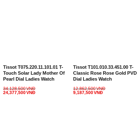
Tissot T075.220.11.101.01 T-
Tissot T101.010.33.451.00 T-
Touch Solar Lady Mother Of
Classic Rose Rose Gold PVD
Pearl Dial Ladies Watch
Dial Ladies Watch
34,128,500
VNĐ
12,862,500
VNĐ
24,377,500
VNĐ
9,187,500
VNĐ