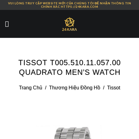
VUI LÒNG TRUY CẬP WEBSITE MỚI CỦA CHÚNG TÔI ĐỂ NHẬN THÔNG TIN
Skip
CHÍNH XÁC HTTPS://24KARA.COM
to
content
TISSOT T005.510.11.057.00
QUADRATO MEN’S WATCH
Trang Chủ
/
Thương Hiệu Đồng Hồ
/
Tissot