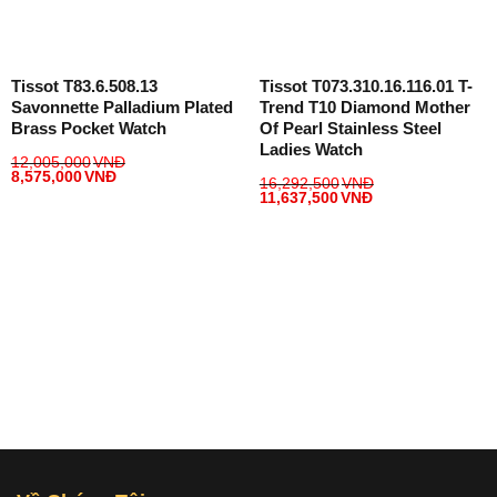
Tissot T83.6.508.13
Tissot T073.310.16.116.01 T-
Savonnette Palladium Plated
Trend T10 Diamond Mother
Brass Pocket Watch
Of Pearl Stainless Steel
Ladies Watch
12,005,000
VNĐ
8,575,000
VNĐ
16,292,500
VNĐ
11,637,500
VNĐ