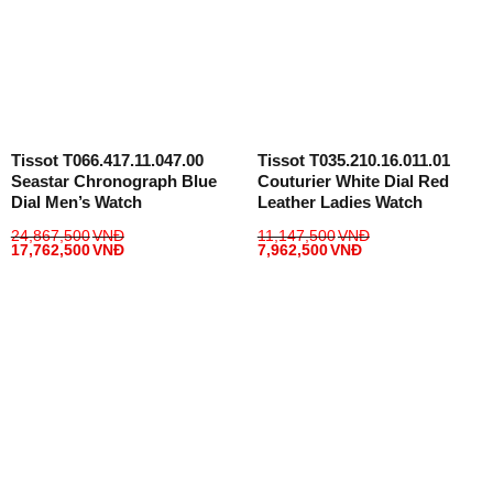
Tissot T066.417.11.047.00
Tissot T035.210.16.011.01
Seastar Chronograph Blue
Couturier White Dial Red
Dial Men’s Watch
Leather Ladies Watch
24,867,500
VNĐ
11,147,500
VNĐ
17,762,500
VNĐ
7,962,500
VNĐ