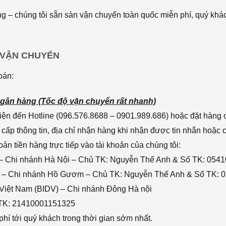
 – chúng tôi sẵn sàn vận chuyển toàn quốc miễn phí, quý khác
 VẬN CHUYỂN
oán:
gân hàng (Tốc độ vận chuyển rất nhanh)
ện đến Hotline (096.576.8688 – 0901.989.686) hoặc đặt hàng o
cấp thông tin, địa chỉ nhận hàng khi nhận được tin nhắn hoặc
n tiền hàng trực tiếp vào tài khoản của chúng tôi:
– Chi nhánh Hà Nội – Chủ TK: Nguyễn Thế Anh & Số TK: 054
 – Chi nhánh Hồ Gươm – Chủ TK: Nguyễn Thế Anh & Số TK: 
 Việt Nam (BIDV) – Chi nhánh Đông Hà nội
 TK: 21410001151325
hí tới quý khách trong thời gian sớm nhất.