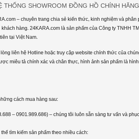
HỆ THỐNG SHOWROOM ĐỒNG HỒ CHÍNH HÃNG 
com – chuyên trang chia sẻ kiến thức, kinh nghiệm và phân p
 tới khách hàng. 24KARA.com là sản phẩm của Công ty TNHH 
iên tại Việt Nam.
òng liên hệ Hotline hoặc truy cập website chính thức của chún
ược miêu tả chính xác và chân thực, hình ảnh sản phẩm là hình
 những cách mua hàng sau:
68.688 – 0901.989.686) – chúng tôi luôn sẵn sàng tư vấn và phụ
thể tìm kiếm sản phẩm theo nhiều cách: