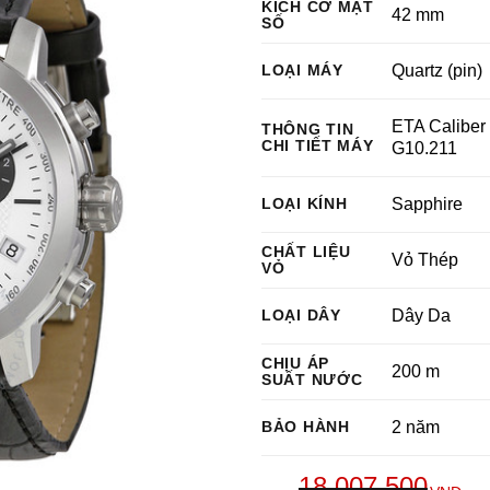
KÍCH CỠ MẶT
42 mm
SỐ
LOẠI MÁY
Quartz (pin)
ETA Caliber
THÔNG TIN
CHI TIẾT MÁY
G10.211
LOẠI KÍNH
Sapphire
CHẤT LIỆU
Vỏ Thép
VỎ
LOẠI DÂY
Dây Da
CHỊU ÁP
200 m
SUẤT NƯỚC
BẢO HÀNH
2 năm
18,007,500