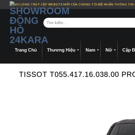
Skip
VUI LÒNG TRUY CẬP WEBSITE MỚI CỦA CHÚNG TÔI ĐỂ NHẬN THÔNG TIN
to
content
Trang Chủ
Thương Hiệu
Nam
Nữ
Cặp Đ
TISSOT T055.417.16.038.00