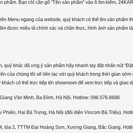
sản phẩm. Bạn chỉ cần gõ “Tên sản phẩm” vào ô tìm kiếm, 24KA
rên Menu ngang của website, quý khách có thể tìm sản phẩm t
phẩm được miêu tả chính xác và chân thực, hình ảnh sản phẩm là
ẩm, quý khác đã ưng ý sản phẩm hãy nhanh tay đặt nhấn nút “Đặt
viên của chúng tôi sẽ liên lạc với quý khách trong thời gian sớm 
hách có thể trực tiếp tới showroom để xem trực tiếp và giao d
Giang Văn Minh, Ba Đình, Hà Nội. Hotline: 096.576.8688
Phiên, Hai Bà Trưng, Hà Nội (đối diện Vincom Bà Triệu). Hotl
4, tòa 2, TTTM Đại Hoàng Sơn, Xương Giang, Bắc Giang. Hotli