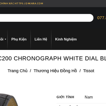
 CHÍNH XÁC HTTPS://24KARA.COM
077.
ôi
Phụ Kiện
Liên Hệ
Kinh Nghiệm
 PRC200 CHRONOGRAPH WHITE DIAL 
Trang Chủ
/
Thương Hiệu Đồng Hồ
/
Tissot
GIỚI TÍNH
Nam