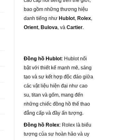
cao cấp nổi tiếng trên thế giới,
bao gồm những thương hiệu
danh tiếng như
Hublot
,
Rolex
,
Orient
,
Bulova
, và
Cartier
.
Đồng hồ Hublo
t
: Hublot nổi
bật với thiết kế mạnh mẽ, sáng
tạo và sự kết hợp độc đáo giữa
các vật liệu hiện đại như cao
su, titan và gốm, mang đến
những chiếc đồng hồ thể thao
đẳng cấp và đầy ấn tượng.
Đồng hồ Rolex
: Rolex là biểu
tượng của sự hoàn hảo và uy