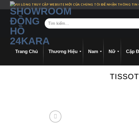
Skip
VUI LÒNG TRUY CẬP WEBSITE MỚI CỦA CHÚNG TÔI ĐỂ NHẬN THÔNG TIN
to
content
Trang Chủ
Thương Hiệu
Nam
Nữ
Cặp Đ
TISSOT