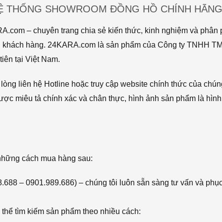
HỆ THỐNG SHOWROOM ĐỒNG HỒ CHÍNH HÃNG 
com – chuyên trang chia sẻ kiến thức, kinh nghiệm và phân p
 tới khách hàng. 24KARA.com là sản phẩm của Công ty TNHH 
iên tại Việt Nam.
òng liên hệ Hotline hoặc truy cập website chính thức của chún
ược miêu tả chính xác và chân thực, hình ảnh sản phẩm là hình
 những cách mua hàng sau:
68.688 – 0901.989.686) – chúng tôi luôn sẵn sàng tư vấn và phụ
thể tìm kiếm sản phẩm theo nhiều cách: