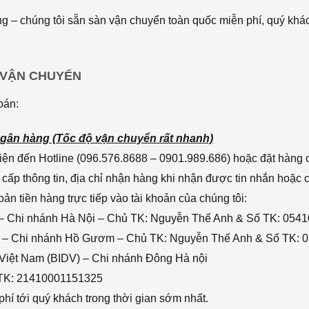
 – chúng tôi sẵn sàn vận chuyển toàn quốc miễn phí, quý khác
 VẬN CHUYỂN
oán:
gân hàng (Tốc độ vận chuyển rất nhanh)
ện đến Hotline (096.576.8688 – 0901.989.686) hoặc đặt hàng o
cấp thông tin, địa chỉ nhận hàng khi nhận được tin nhắn hoặc
n tiền hàng trực tiếp vào tài khoản của chúng tôi:
– Chi nhánh Hà Nội – Chủ TK: Nguyễn Thế Anh & Số TK: 054
 – Chi nhánh Hồ Gươm – Chủ TK: Nguyễn Thế Anh & Số TK: 
 Việt Nam (BIDV) – Chi nhánh Đông Hà nội
 TK: 21410001151325
hí tới quý khách trong thời gian sớm nhất.