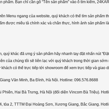
sản phẩm. Bạn chỉ cần gõ “Tên sản phẩm” vào ô tìm kiếm, 24KA
rên Menu ngang của website, quý khách có thể tìm sản phẩm t
phẩm được miêu tả chính xác và chân thực, hình ảnh sản phẩm là
ẩm, quý khác đã ưng ý sản phẩm hãy nhanh tay đặt nhấn nút “Đặt
viên của chúng tôi sẽ liên lạc với quý khách trong thời gian sớm 
hách có thể trực tiếp tới showroom để xem trực tiếp và giao d
Giang Văn Minh, Ba Đình, Hà Nội. Hotline: 096.576.8688
Phiên, Hai Bà Trưng, Hà Nội (đối diện Vincom Bà Triệu). Hotl
4, tòa 2, TTTM Đại Hoàng Sơn, Xương Giang, Bắc Giang. Hotli