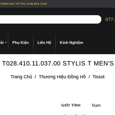
 CHÍNH XÁC HTTPS://24KARA.COM
077.
ôi
Phụ Kiện
Liên Hệ
Kinh Nghiệm
 T028.410.11.037.00 STYLIS T MEN’
Trang Chủ
/
Thương Hiệu Đồng Hồ
/
Tissot
GIỚI TÍNH
Nam