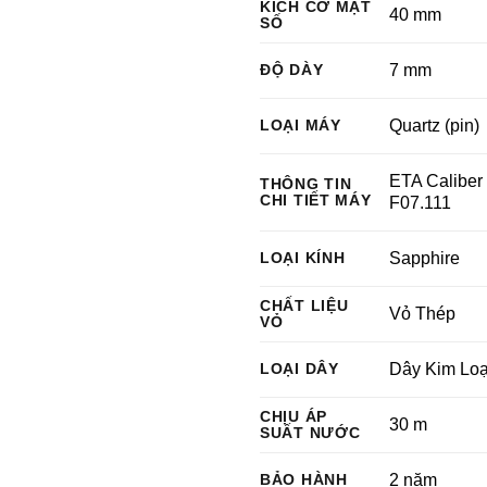
KÍCH CỠ MẶT
40 mm
SỐ
ĐỘ DÀY
7 mm
LOẠI MÁY
Quartz (pin)
ETA Caliber
THÔNG TIN
CHI TIẾT MÁY
F07.111
LOẠI KÍNH
Sapphire
CHẤT LIỆU
Vỏ Thép
VỎ
LOẠI DÂY
Dây Kim Loạ
CHỊU ÁP
30 m
SUẤT NƯỚC
BẢO HÀNH
2 năm