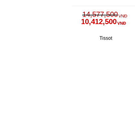
14,577,500
VNĐ
10,412,500
VNĐ
Tissot