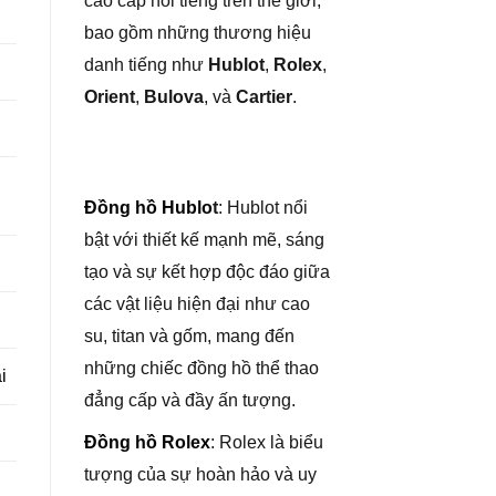
cao cấp nổi tiếng trên thế giới,
bao gồm những thương hiệu
danh tiếng như
Hublot
,
Rolex
,
Orient
,
Bulova
, và
Cartier
.
Đồng hồ Hublo
t
: Hublot nổi
bật với thiết kế mạnh mẽ, sáng
tạo và sự kết hợp độc đáo giữa
các vật liệu hiện đại như cao
su, titan và gốm, mang đến
những chiếc đồng hồ thể thao
i
đẳng cấp và đầy ấn tượng.
Đồng hồ Rolex
: Rolex là biểu
tượng của sự hoàn hảo và uy