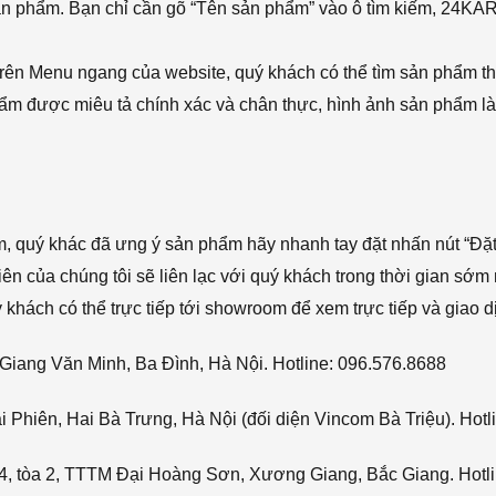
sản phẩm. Bạn chỉ cần gõ “Tên sản phẩm” vào ô tìm kiếm, 24KA
rên Menu ngang của website, quý khách có thể tìm sản phẩm t
phẩm được miêu tả chính xác và chân thực, hình ảnh sản phẩm là
ẩm, quý khác đã ưng ý sản phẩm hãy nhanh tay đặt nhấn nút “Đặt
viên của chúng tôi sẽ liên lạc với quý khách trong thời gian sớm 
hách có thể trực tiếp tới showroom để xem trực tiếp và giao d
Giang Văn Minh, Ba Đình, Hà Nội. Hotline: 096.576.8688
Phiên, Hai Bà Trưng, Hà Nội (đối diện Vincom Bà Triệu). Hotl
4, tòa 2, TTTM Đại Hoàng Sơn, Xương Giang, Bắc Giang. Hotli