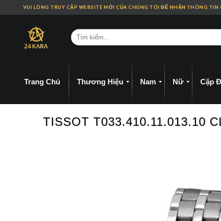
Skip
VUI LÒNG TRUY CẬP WEBSITE MỚI CỦA CHÚNG TÔI ĐỂ NHẬN THÔNG TIN
to
content
Trang Chủ
Thương Hiệu
Nam
Nữ
Cặp Đ
TISSOT T033.410.11.013.1