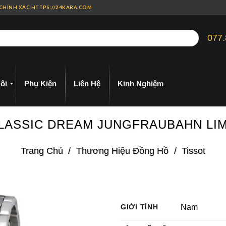
 CHÍNH XÁC HTTPS://24KARA.COM
077.
ôi
Phụ Kiện
Liên Hệ
Kinh Nghiệm
0 CLASSIC DREAM JUNGFRAUBAHN LI
Trang Chủ
/
Thương Hiệu Đồng Hồ
/
Tissot
GIỚI TÍNH
Nam