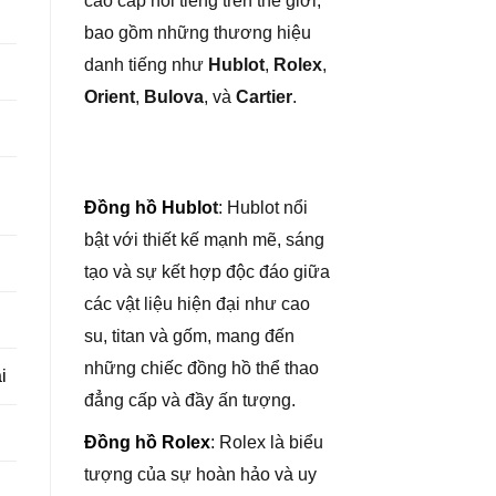
cao cấp nổi tiếng trên thế giới,
bao gồm những thương hiệu
danh tiếng như
Hublot
,
Rolex
,
Orient
,
Bulova
, và
Cartier
.
Đồng hồ Hublo
t
: Hublot nổi
bật với thiết kế mạnh mẽ, sáng
tạo và sự kết hợp độc đáo giữa
các vật liệu hiện đại như cao
su, titan và gốm, mang đến
những chiếc đồng hồ thể thao
i
đẳng cấp và đầy ấn tượng.
Đồng hồ Rolex
: Rolex là biểu
tượng của sự hoàn hảo và uy