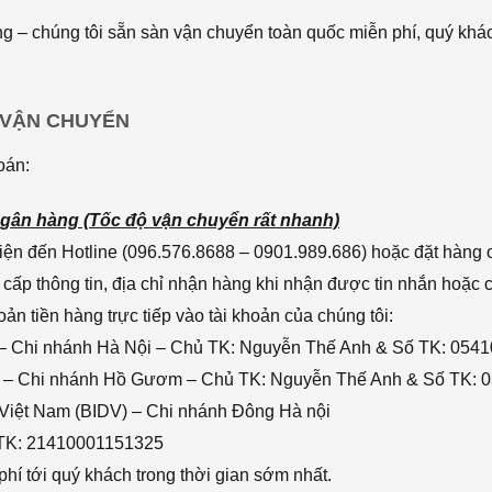
 – chúng tôi sẵn sàn vận chuyển toàn quốc miễn phí, quý khác
 VẬN CHUYỂN
oán:
gân hàng (Tốc độ vận chuyển rất nhanh)
ện đến Hotline (096.576.8688 – 0901.989.686) hoặc đặt hàng o
cấp thông tin, địa chỉ nhận hàng khi nhận được tin nhắn hoặc
n tiền hàng trực tiếp vào tài khoản của chúng tôi:
– Chi nhánh Hà Nội – Chủ TK: Nguyễn Thế Anh & Số TK: 054
 – Chi nhánh Hồ Gươm – Chủ TK: Nguyễn Thế Anh & Số TK: 
 Việt Nam (BIDV) – Chi nhánh Đông Hà nội
 TK: 21410001151325
hí tới quý khách trong thời gian sớm nhất.