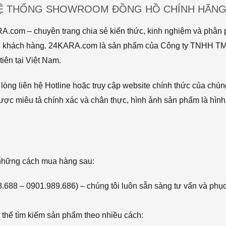
HỆ THỐNG SHOWROOM ĐỒNG HỒ CHÍNH HÃNG 
com – chuyên trang chia sẻ kiến thức, kinh nghiệm và phân p
 tới khách hàng. 24KARA.com là sản phẩm của Công ty TNHH 
iên tại Việt Nam.
òng liên hệ Hotline hoặc truy cập website chính thức của chún
ược miêu tả chính xác và chân thực, hình ảnh sản phẩm là hình
 những cách mua hàng sau:
68.688 – 0901.989.686) – chúng tôi luôn sẵn sàng tư vấn và phụ
thể tìm kiếm sản phẩm theo nhiều cách: