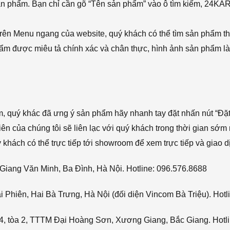
sản phẩm. Bạn chỉ cần gõ “Tên sản phẩm” vào ô tìm kiếm, 24KA
rên Menu ngang của website, quý khách có thể tìm sản phẩm t
phẩm được miêu tả chính xác và chân thực, hình ảnh sản phẩm là
ẩm, quý khác đã ưng ý sản phẩm hãy nhanh tay đặt nhấn nút “Đặt
viên của chúng tôi sẽ liên lạc với quý khách trong thời gian sớm 
hách có thể trực tiếp tới showroom để xem trực tiếp và giao d
Giang Văn Minh, Ba Đình, Hà Nội. Hotline: 096.576.8688
Phiên, Hai Bà Trưng, Hà Nội (đối diện Vincom Bà Triệu). Hotl
4, tòa 2, TTTM Đại Hoàng Sơn, Xương Giang, Bắc Giang. Hotli