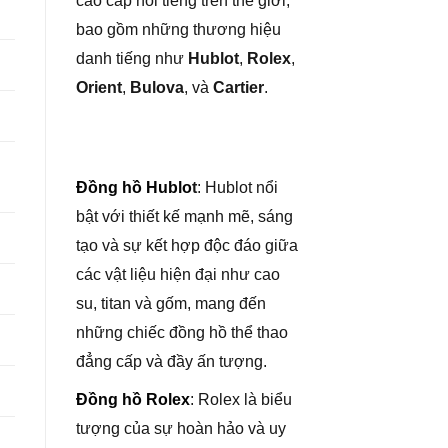
cao cấp nổi tiếng trên thế giới,
bao gồm những thương hiệu
danh tiếng như
Hublot
,
Rolex
,
Orient
,
Bulova
, và
Cartier
.
Đồng hồ Hublo
t
: Hublot nổi
bật với thiết kế mạnh mẽ, sáng
tạo và sự kết hợp độc đáo giữa
các vật liệu hiện đại như cao
su, titan và gốm, mang đến
những chiếc đồng hồ thể thao
đẳng cấp và đầy ấn tượng.
Đồng hồ Rolex
: Rolex là biểu
tượng của sự hoàn hảo và uy