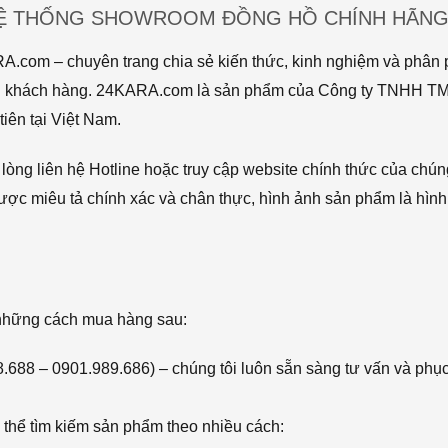
HỆ THỐNG SHOWROOM ĐỒNG HỒ CHÍNH HÃNG 
com – chuyên trang chia sẻ kiến thức, kinh nghiệm và phân p
 tới khách hàng. 24KARA.com là sản phẩm của Công ty TNHH 
iên tại Việt Nam.
òng liên hệ Hotline hoặc truy cập website chính thức của chún
ược miêu tả chính xác và chân thực, hình ảnh sản phẩm là hình
 những cách mua hàng sau:
68.688 – 0901.989.686) – chúng tôi luôn sẵn sàng tư vấn và phụ
thể tìm kiếm sản phẩm theo nhiều cách: