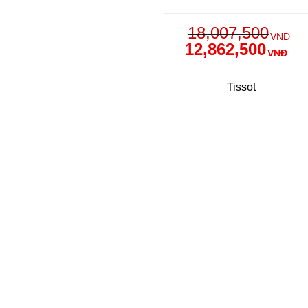
18,007,500
VNĐ
12,862,500
VNĐ
Tissot