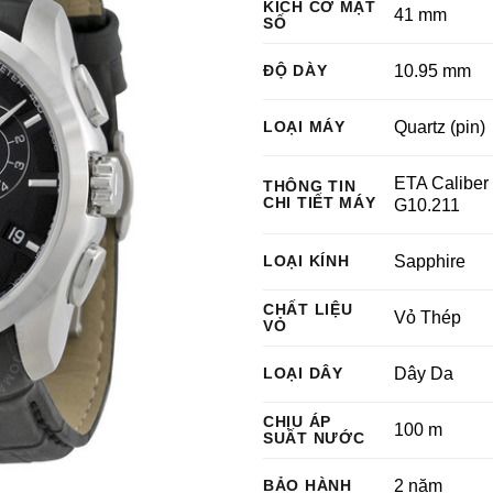
KÍCH CỠ MẶT
41 mm
SỐ
ĐỘ DÀY
10.95 mm
LOẠI MÁY
Quartz (pin)
ETA Caliber
THÔNG TIN
CHI TIẾT MÁY
G10.211
LOẠI KÍNH
Sapphire
CHẤT LIỆU
Vỏ Thép
VỎ
LOẠI DÂY
Dây Da
CHỊU ÁP
100 m
SUẤT NƯỚC
BẢO HÀNH
2 năm