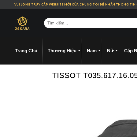
Skip
VUI LÒNG TRUY CẬP WEBSITE MỚI CỦA CHÚNG TÔI ĐỂ NHẬN THÔNG TIN
to
content
Trang Chủ
Thương Hiệu
Nam
Nữ
Cặp Đ
TISSOT T035.617.16