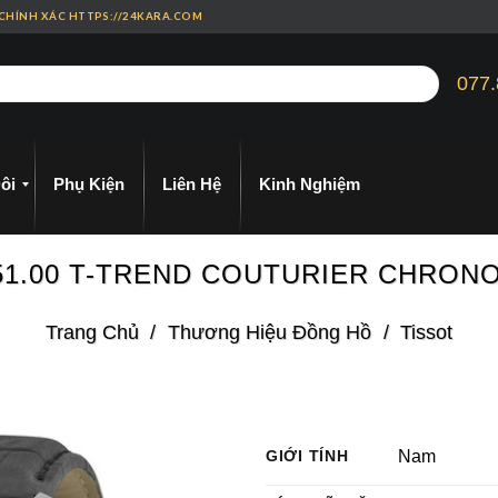
 CHÍNH XÁC HTTPS://24KARA.COM
077.
ôi
Phụ Kiện
Liên Hệ
Kinh Nghiệm
.051.00 T-TREND COUTURIER CHRO
Trang Chủ
/
Thương Hiệu Đồng Hồ
/
Tissot
GIỚI TÍNH
Nam