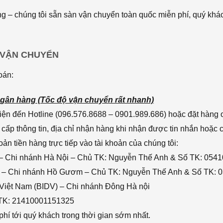
 – chúng tôi sẵn sàn vận chuyển toàn quốc miễn phí, quý khác
 VẬN CHUYỂN
oán:
gân hàng (Tốc độ vận chuyển rất nhanh)
ện đến Hotline (096.576.8688 – 0901.989.686) hoặc đặt hàng o
cấp thông tin, địa chỉ nhận hàng khi nhận được tin nhắn hoặc
n tiền hàng trực tiếp vào tài khoản của chúng tôi:
– Chi nhánh Hà Nội – Chủ TK: Nguyễn Thế Anh & Số TK: 054
 – Chi nhánh Hồ Gươm – Chủ TK: Nguyễn Thế Anh & Số TK: 
 Việt Nam (BIDV) – Chi nhánh Đông Hà nội
 TK: 21410001151325
hí tới quý khách trong thời gian sớm nhất.