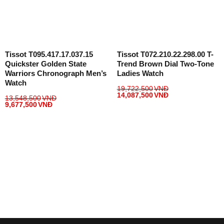
Tissot T095.417.17.037.15
Tissot T072.210.22.298.00 T-
Quickster Golden State
Trend Brown Dial Two-Tone
Warriors Chronograph Men’s
Ladies Watch
Watch
19,722,500
VNĐ
14,087,500
VNĐ
13,548,500
VNĐ
9,677,500
VNĐ