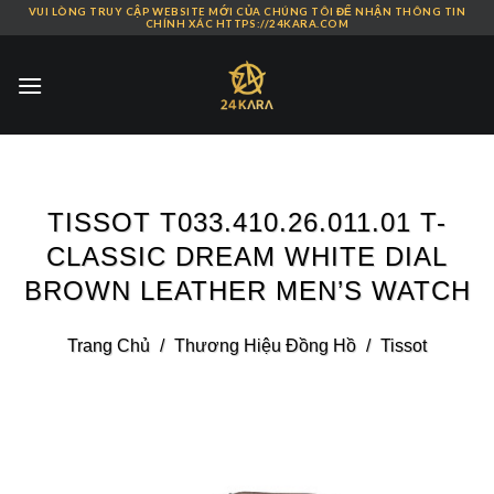
VUI LÒNG TRUY CẬP WEBSITE MỚI CỦA CHÚNG TÔI ĐỂ NHẬN THÔNG TIN
Skip
CHÍNH XÁC HTTPS://24KARA.COM
to
content
TISSOT T033.410.26.011.01 T-
CLASSIC DREAM WHITE DIAL
BROWN LEATHER MEN’S WATCH
Trang Chủ
/
Thương Hiệu Đồng Hồ
/
Tissot