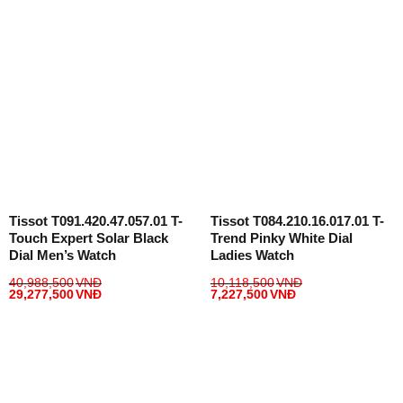
Tissot T091.420.47.057.01 T-
Tissot T084.210.16.017.01 T-
Touch Expert Solar Black
Trend Pinky White Dial
Dial Men’s Watch
Ladies Watch
40,988,500
VNĐ
10,118,500
VNĐ
29,277,500
VNĐ
7,227,500
VNĐ