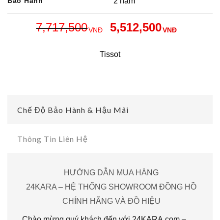
Bảo Hành
2 năm
7,717,500
5,512,500
VNĐ
VNĐ
Tissot
Chế Độ Bảo Hành & Hậu Mãi
Thông Tin Liên Hệ
HƯỚNG DẪN MUA HÀNG
24KARA – HỆ THỐNG SHOWROOM ĐỒNG HỒ
CHÍNH HÃNG VÀ ĐỒ HIỆU
Chào mừng quý khách đến với 24KARA.com –