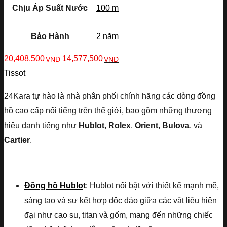
Chịu Áp Suất Nước
100 m
Bảo Hành
2 năm
20,408,500
14,577,500
VNĐ
VNĐ
Tissot
24Kara tự hào là nhà phân phối chính hãng các dòng đồng
hồ cao cấp nổi tiếng trên thế giới, bao gồm những thương
hiệu danh tiếng như
Hublot
,
Rolex
,
Orient
,
Bulova
, và
Cartier
.
Đồng hồ Hublo
t
: Hublot nổi bật với thiết kế mạnh mẽ,
sáng tạo và sự kết hợp độc đáo giữa các vật liệu hiện
đại như cao su, titan và gốm, mang đến những chiếc