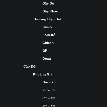
Dây Dù
Dây Khác
Thương Hiệu Hot
Casio
Fouetté
Citizen
OP
Doxa
Cặp Đôi
Khoảng Giá
Dưới 2tr
2tr – 3tr
3tr – 4tr
4tr – 5tr