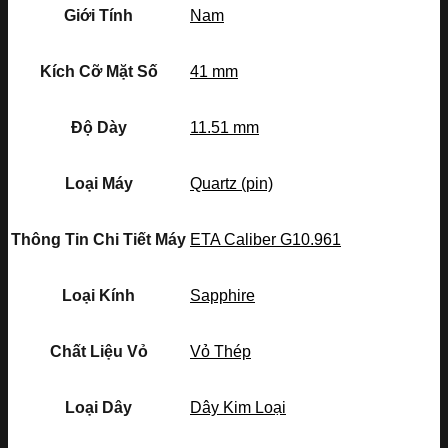
Giới Tính
Nam
Kích Cỡ Mặt Số
41 mm
Độ Dày
11.51 mm
Loại Máy
Quartz (pin)
Thông Tin Chi Tiết Máy
ETA Caliber G10.961
Loại Kính
Sapphire
Chất Liệu Vỏ
Vỏ Thép
Loại Dây
Dây Kim Loại