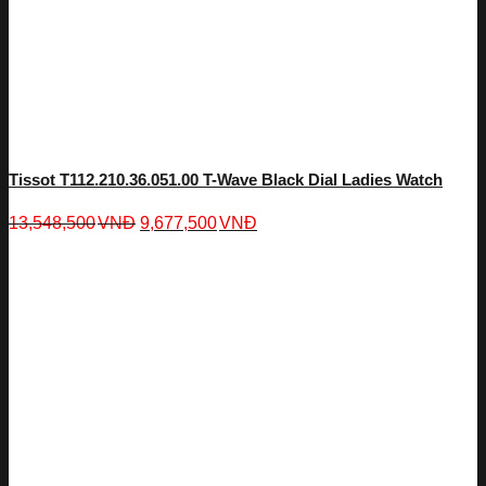
Tissot T112.210.36.051.00 T-Wave Black Dial Ladies Watch
13,548,500
VNĐ
9,677,500
VNĐ