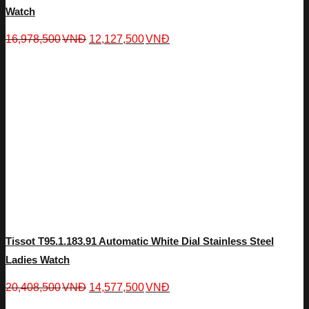
Watch
16,978,500
VNĐ
12,127,500
VNĐ
Tissot T95.1.183.91 Automatic White Dial Stainless Steel
Ladies Watch
20,408,500
VNĐ
14,577,500
VNĐ