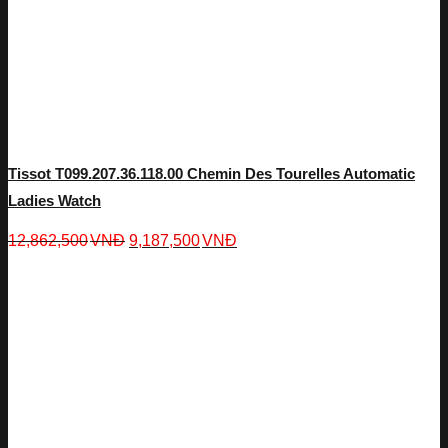
Tissot T099.207.36.118.00 Chemin Des Tourelles Automatic
Ladies Watch
12,862,500
VNĐ
9,187,500
VNĐ