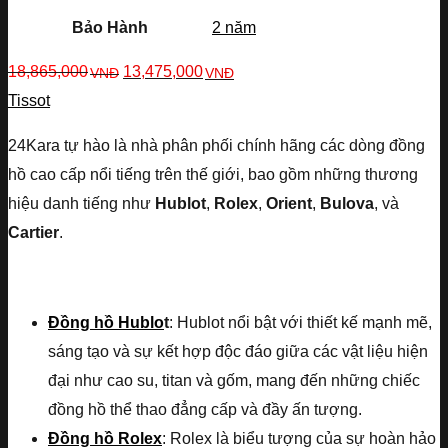
Bảo Hành
2 năm
18,865,000
13,475,000
VNĐ
VNĐ
Tissot
24Kara tự hào là nhà phân phối chính hãng các dòng đồng
hồ cao cấp nổi tiếng trên thế giới, bao gồm những thương
hiệu danh tiếng như
Hublot
,
Rolex
,
Orient
,
Bulova
, và
Cartier
.
Đồng hồ Hublo
t
: Hublot nổi bật với thiết kế mạnh mẽ,
sáng tạo và sự kết hợp độc đáo giữa các vật liệu hiện
đại như cao su, titan và gốm, mang đến những chiếc
đồng hồ thể thao đẳng cấp và đầy ấn tượng.
Đồng hồ Rolex
: Rolex là biểu tượng của sự hoàn hảo