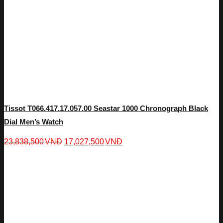
Tissot T066.417.17.057.00 Seastar 1000 Chronograph Black
Dial Men’s Watch
23,838,500
VNĐ
17,027,500
VNĐ