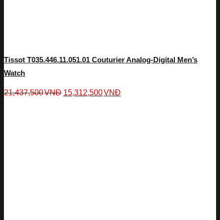
Tissot T035.446.11.051.01 Couturier Analog-Digital Men’s
Watch
21,437,500
VNĐ
15,312,500
VNĐ