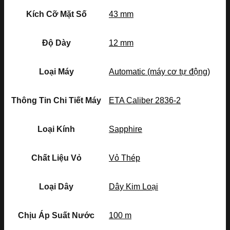
Kích Cỡ Mặt Số
43 mm
Độ Dày
12 mm
Loại Máy
Automatic (máy cơ tự động)
Thông Tin Chi Tiết Máy
ETA Caliber 2836-2
Loại Kính
Sapphire
Chất Liệu Vỏ
Vỏ Thép
Loại Dây
Dây Kim Loại
Chịu Áp Suất Nước
100 m