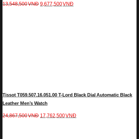
13,548,500
VNĐ
9,677,500
VNĐ
Tissot T059.507.16.051.00 T-Lord Black Dial Automatic Black
Leather Men’s Watch
24,867,500
VNĐ
17,762,500
VNĐ