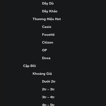
Dây Dù
Dây Khác
Thương Hiệu Hot
Casio
Fouetté
Citizen
OP
Doxa
Cặp Đôi
Khoảng Giá
Dưới 2tr
2tr – 3tr
3tr – 4tr
4tr – 5tr