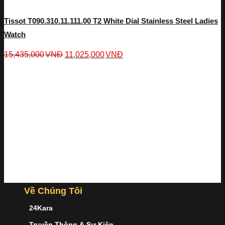
Tissot T090.310.11.111.00 T2 White Dial Stainless Steel Ladies
Watch
15,435,000
VNĐ
11,025,000
VNĐ
Về Chúng Tôi
24Kara
Truyền Thông & Sự Kiện