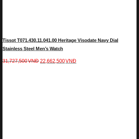
Tissot T071.430.11.041.00 Heritage Visodate Navy Dial
Stainless Steel Men’s Watch
31,727,500
VNĐ
22,662,500
VNĐ