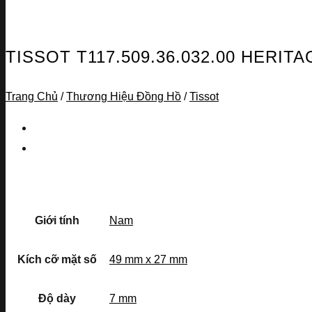
TISSOT T117.509.36.032.00 HERI
Trang Chủ
/
Thương Hiệu Đồng Hồ
/
Tissot
Giới tính
Nam
Kích cỡ mặt số
49 mm x 27 mm
Độ dày
7 mm