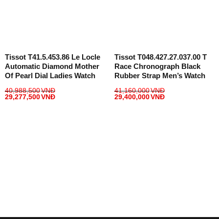
Tissot T41.5.453.86 Le Locle
Tissot T048.427.27.037.00 T
Automatic Diamond Mother
Race Chronograph Black
Of Pearl Dial Ladies Watch
Rubber Strap Men’s Watch
40,988,500
VNĐ
41,160,000
VNĐ
29,277,500
VNĐ
29,400,000
VNĐ