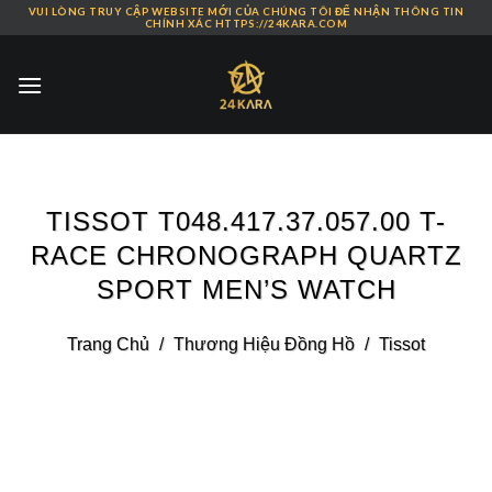
VUI LÒNG TRUY CẬP WEBSITE MỚI CỦA CHÚNG TÔI ĐỂ NHẬN THÔNG TIN
Skip
CHÍNH XÁC HTTPS://24KARA.COM
to
content
TISSOT T048.417.37.057.00 T-
RACE CHRONOGRAPH QUARTZ
SPORT MEN’S WATCH
Trang Chủ
/
Thương Hiệu Đồng Hồ
/
Tissot