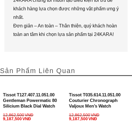
24KARA chúng tôi muốn tạo điều kiện tối ưu để
khách hàng lựa chọn được những vật phẩm ưng ý
nhất.
Đơn giản – An toàn – Thân thiện, quý khách hoàn
toàn an tâm khi chọn lựa sản phẩm tại 24KARA!
Sản Phẩm Liên Quan
Tissot T127.407.11.051.00
Tissot T035.614.11.051.00
Gentleman Powermatic 80
Couturier Chronograph
Silicium Black Dial Watch
Valjoux Men’s Watch
12,862,500
VNĐ
12,862,500
VNĐ
9,187,500
VNĐ
9,187,500
VNĐ