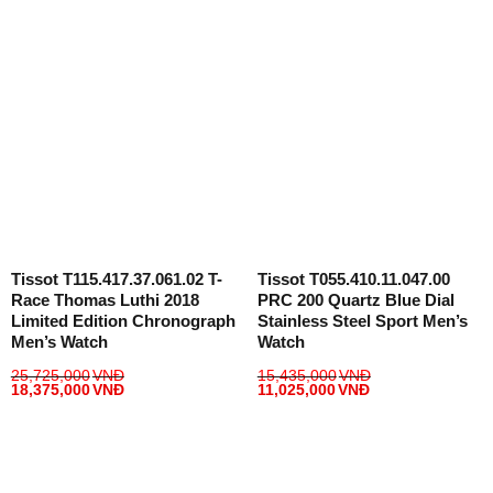
Tissot T115.417.37.061.02 T-
Tissot T055.410.11.047.00
Race Thomas Luthi 2018
PRC 200 Quartz Blue Dial
Limited Edition Chronograph
Stainless Steel Sport Men’s
Men’s Watch
Watch
25,725,000
VNĐ
15,435,000
VNĐ
18,375,000
VNĐ
11,025,000
VNĐ