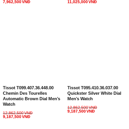
7,962,500
VNĐ
11,025,000
VNĐ
Tissot T099.407.36.448.00
Tissot T095.410.36.037.00
Chemin Des Tourelles
Quickster Silver White Dial
Automatic Brown Dial Men’s
Men’s Watch
Watch
12,862,500
VNĐ
9,187,500
VNĐ
12,862,500
VNĐ
9,187,500
VNĐ