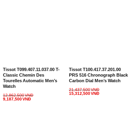
Tissot T099.407.11.037.00 T-
Tissot T100.417.37.201.00
Classic Chemin Des
PRS 516 Chronograph Black
Tourelles Automatic Men’s
Carbon Dial Men’s Watch
Watch
21,437,500
VNĐ
15,312,500
VNĐ
12,862,500
VNĐ
9,187,500
VNĐ