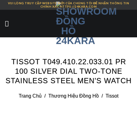
VUI LÒNG TRUY CẬP WEBSITE MỚI CỦA CHÚNG TÔI ĐỂ NHẬN THÔNG TIN
Skip
CHÍNH XÁC HTTPS://24KARA.COM
to
content
TISSOT T049.410.22.033.01 PR
100 SILVER DIAL TWO-TONE
STAINLESS STEEL MEN’S WATCH
Trang Chủ
/
Thương Hiệu Đồng Hồ
/
Tissot