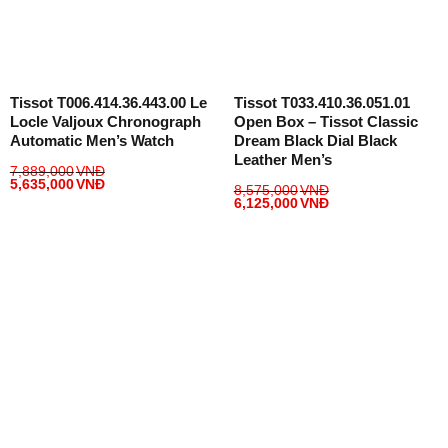
Tissot T006.414.36.443.00 Le
Tissot T033.410.36.051.01
Locle Valjoux Chronograph
Open Box – Tissot Classic
Automatic Men’s Watch
Dream Black Dial Black
Leather Men’s
7,889,000
VNĐ
5,635,000
VNĐ
8,575,000
VNĐ
6,125,000
VNĐ