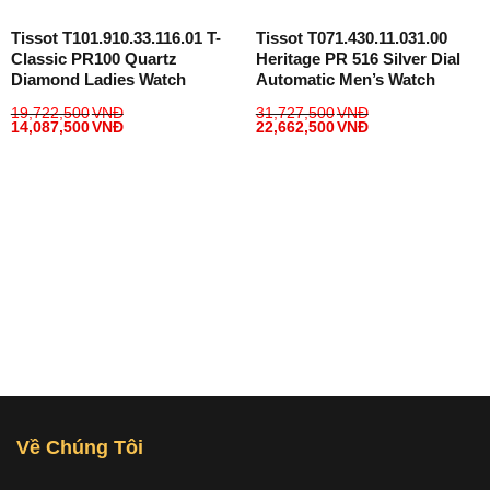
Tissot T101.910.33.116.01 T-
Tissot T071.430.11.031.00
Classic PR100 Quartz
Heritage PR 516 Silver Dial
Diamond Ladies Watch
Automatic Men’s Watch
19,722,500
VNĐ
31,727,500
VNĐ
14,087,500
VNĐ
22,662,500
VNĐ
Về Chúng Tôi