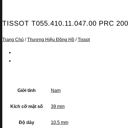
TISSOT T055.410.11.047.00 PRC 
Trang Chủ
/
Thương Hiệu Đồng Hồ
/
Tissot
Giới tính
Nam
Kích cỡ mặt số
39 mm
Độ dày
10.5 mm