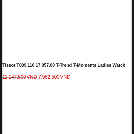
Tissot T009.110.17.057.00 T-Trend T-Moments Ladies Watch
11,147,500
VNĐ
7,962,500
VNĐ