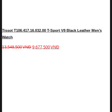
Tissot T106.417.16.032.00 T-Sport V8 Black Leather Men’s
Watch
13,548,500
VNĐ
9,677,500
VNĐ