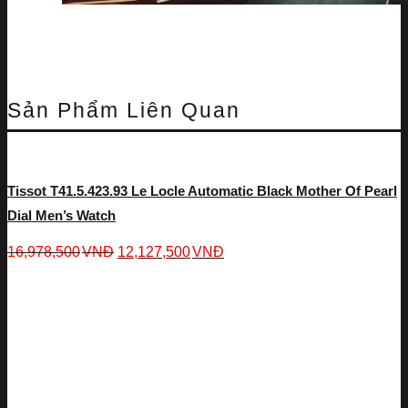
Sản Phẩm Liên Quan
Tissot T41.5.423.93 Le Locle Automatic Black Mother Of Pearl
Dial Men’s Watch
16,978,500
VNĐ
12,127,500
VNĐ