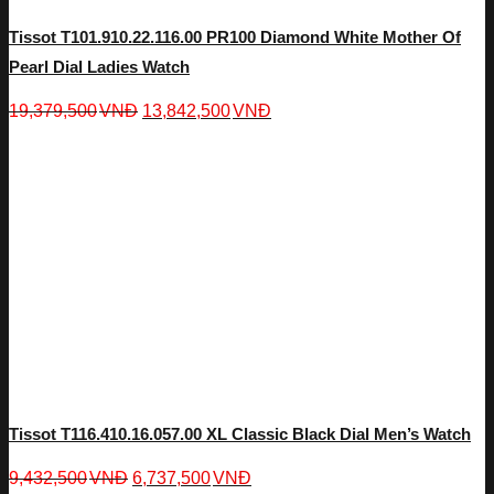
Tissot T101.910.22.116.00 PR100 Diamond White Mother Of
Pearl Dial Ladies Watch
19,379,500
VNĐ
13,842,500
VNĐ
Tissot T116.410.16.057.00 XL Classic Black Dial Men’s Watch
9,432,500
VNĐ
6,737,500
VNĐ