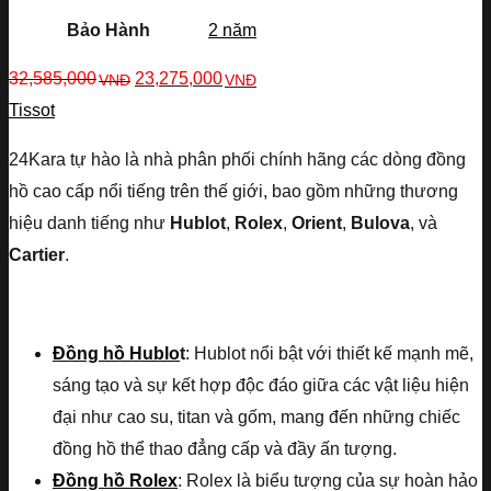
Bảo Hành
2 năm
32,585,000
23,275,000
VNĐ
VNĐ
Tissot
24Kara tự hào là nhà phân phối chính hãng các dòng đồng
hồ cao cấp nổi tiếng trên thế giới, bao gồm những thương
hiệu danh tiếng như
Hublot
,
Rolex
,
Orient
,
Bulova
, và
Cartier
.
Đồng hồ Hublo
t
: Hublot nổi bật với thiết kế mạnh mẽ,
sáng tạo và sự kết hợp độc đáo giữa các vật liệu hiện
đại như cao su, titan và gốm, mang đến những chiếc
đồng hồ thể thao đẳng cấp và đầy ấn tượng.
Đồng hồ Rolex
: Rolex là biểu tượng của sự hoàn hảo