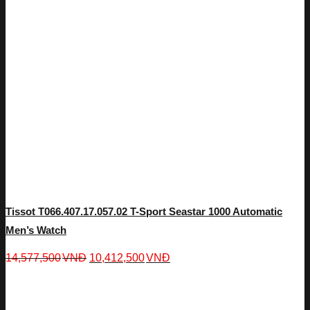
Tissot T066.407.17.057.02 T-Sport Seastar 1000 Automatic
Men’s Watch
14,577,500
VNĐ
10,412,500
VNĐ