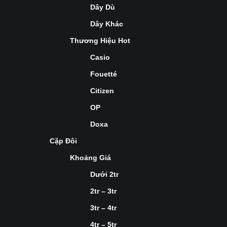
Dây Dù
Dây Khác
Thương Hiệu Hot
Casio
Fouetté
Citizen
OP
Doxa
Cặp Đôi
Khoảng Giá
Dưới 2tr
2tr – 3tr
3tr – 4tr
4tr – 5tr