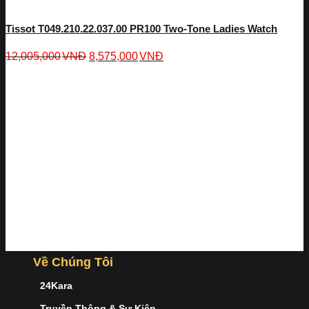
Tissot T049.210.22.037.00 PR100 Two-Tone Ladies Watch
12,005,000
VNĐ
8,575,000
VNĐ
Về Chúng Tôi
24Kara
Truyền Thông & Sự Kiện