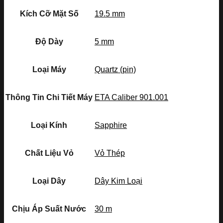
Kích Cỡ Mặt Số
19.5 mm
Độ Dày
5 mm
Loại Máy
Quartz (pin)
Thông Tin Chi Tiết Máy
ETA Caliber 901.001
Loại Kính
Sapphire
Chất Liệu Vỏ
Vỏ Thép
Loại Dây
Dây Kim Loại
Chịu Áp Suất Nước
30 m